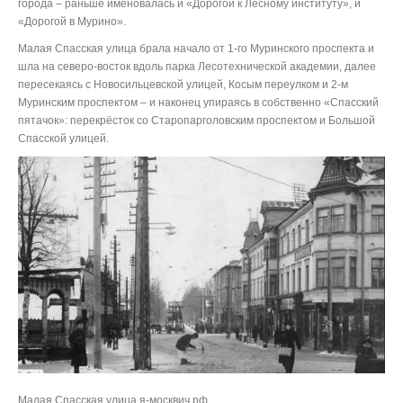
города – раньше именовалась и «Дорогой к Лесному институту», и
«Дорогой в Мурино».
Малая Спасская улица брала начало от 1-го Муринского проспекта и
шла на северо-восток вдоль парка Лесотехнической академии, далее
пересекаясь с Новосильцевской улицей, Косым переулком и 2-м
Муринским проспектом – и наконец упираясь в собственно «Спасский
пятачок»: перекрёсток со Старопарголовским проспектом и Большой
Спасской улицей.
Малая Спасская улица я-москвич.рф