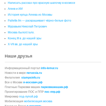
Написать рассказ про красную шапочку в космосе
Агеев и ИИ
История купца Агеева из Москвы
Pallette.fm — раскрашивает чёрно‑белые фото
Муравьев Николай Петрович
Москва было/стало.
Конец III в. до нашей эры
X-VII вв. до нашей эры
Наши друзья
Информационный портал
info-lemur.ru
Новости в мире
nerussia.ru
Филателия
stampsinfo.ru
Все о Москве
я-москвич.рф
Платные Парковки машин
парковкамашин.рф
Проектирование ПОС и ППР
пос-ппр.рф
Микромир
под-лупой.рф
Мобилизация
мобилизация.москва