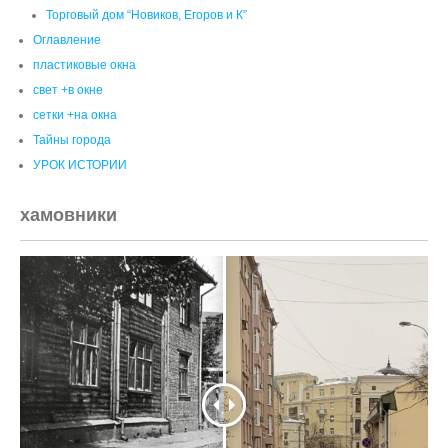
хамовники
Китай-Город было стало