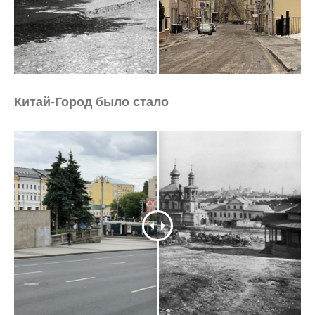
<html>

    <head>

        <meta http-equiv="Content-Type" 
content="text/html; charset=UTF-8">

    </head>

    <body>Verification: a78c83840d555ddd</body>

</html>