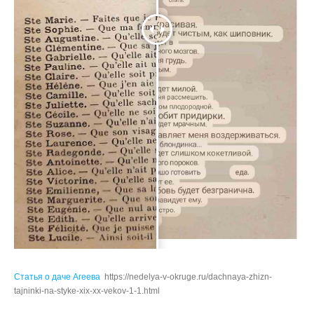
Статья о даче Агеева
https://nedelya-v-okruge.ru/dachnaya-zhizn-
tajninki-na-styke-xix-xx-vekov-1-1.html