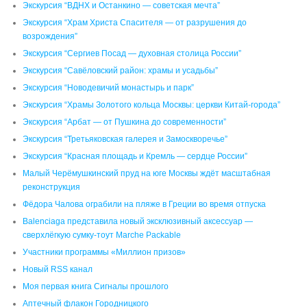
Экскурсия “ВДНХ и Останкино — советская мечта”
Экскурсия “Храм Христа Спасителя — от разрушения до
возрождения”
Экскурсия “Сергиев Посад — духовная столица России”
Экскурсия “Савёловский район: храмы и усадьбы”
Экскурсия “Новодевичий монастырь и парк”
Экскурсия “Храмы Золотого кольца Москвы: церкви Китай-города”
Экскурсия “Арбат — от Пушкина до современности”
Экскурсия “Третьяковская галерея и Замоскворечье”
Экскурсия “Красная площадь и Кремль — сердце России”
Малый Черёмушкинский пруд на юге Москвы ждёт масштабная
реконструкция
Фёдора Чалова ограбили на пляже в Греции во время отпуска
Balenciaga представила новый эксклюзивный аксессуар —
сверхлёгкую сумку-тоут Marche Packable
Участники программы «Миллион призов»
Новый RSS канал
Моя первая книга Сигналы прошлого
Аптечный флакон Городницкого