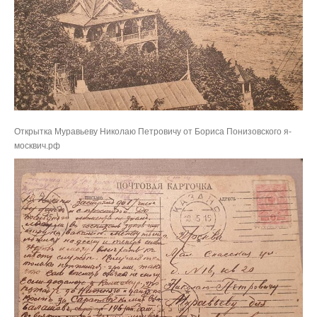
Открытка Муравьеву Николаю Петровичу от Бориса Понизовского я-
москвич.рф