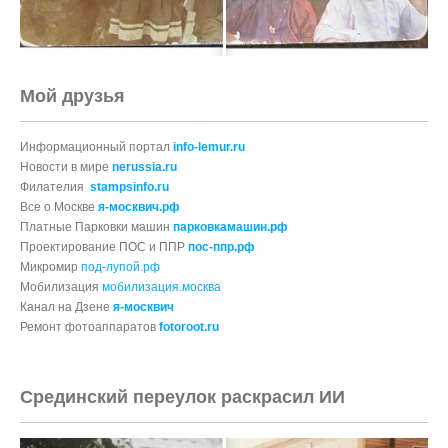
Мой друзья
Информационный портал
info-lemur.ru
Новости в мире
nerussia.ru
Филателия
stampsinfo.ru
Все о Москве
я-москвич.рф
Платные Парковки машин
парковкамашин.рф
Проектирование ПОС и ППР
пос-ппр.рф
Микромир
под-лупой.рф
Мобилизация
мобилизация.москва
Канал на Дзене
я-москвич
Ремонт фотоаппаратов
fotoroot.ru
Срединский переулок раскрасил ИИ