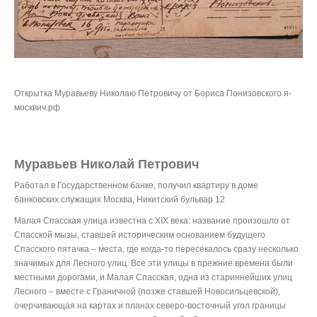
Открытка Муравьеву Николаю Петровичу от Бориса Понизовского я-
москвич.рф
Муравьев Николай Петрович
Работал в Государственном банке, получил квартиру в доме
банковских служащих Москва, Никитский бульвар 12
Малая Спасская улица известна c XIX века: название произошло от
Спасской мызы, ставшей историческим основанием будущего
Спасского пятачка – места, где когда-то пересекалось сразу несколько
значимых для Лесного улиц. Все эти улицы в прежние времена были
местными дорогами, и Малая Спасская, одна из стариннейших улиц
Лесного – вместе с Граничной (позже ставшей Новосильцевской),
очерчивающая на картах и планах северо-восточный угол границы