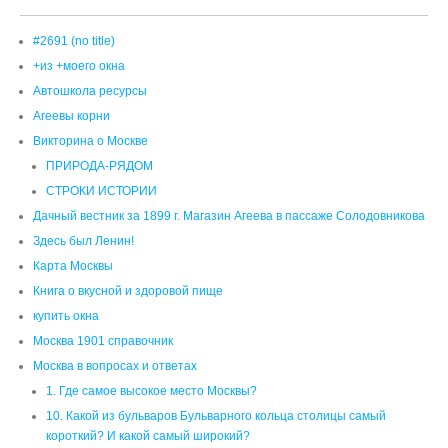
СТРОКИ ИСТОРИИ
Дачный вестник за 1899 г. Магазин Агеева в пассаже Солодовникова
Здесь был Ленин!
Карта Москвы
Книга о вкусной и здоровой пище
купить окна
Москва 1901 справочник
Москва в вопросах и ответах
1. Где самое высокое место Москвы?
10. Какой из бульваров Бульварного кольца столицы самый
короткий? И какой самый широкий?
11. Какое славянское племя жило на территории Москвы до
возникновения города?
12. Как называются семь легендарных холмов, на которых стоит
Москва?
2. Сколько притоков имеет Москва-река в пределах города?
3. Когда в Москве была самая низкая и высокая температура?
4. Откуда появились голубые ели, посаженные возле Мавзолея В.
И. Ленина?