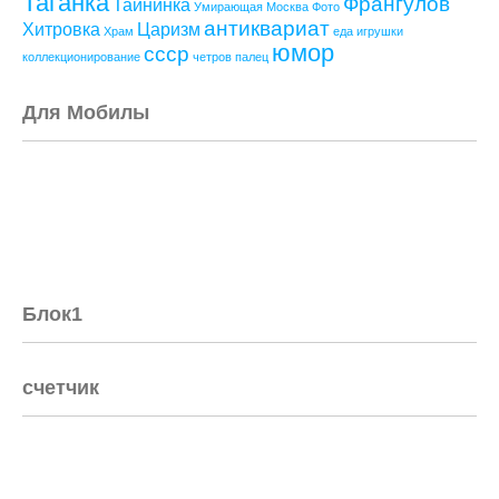
Таганка
Франгулов
Тайнинка
Умирающая Москва
Фото
антиквариат
Хитровка
Царизм
Храм
еда
игрушки
юмор
ссср
коллекционирование
четров палец
Для Мобилы
Блок1
счетчик