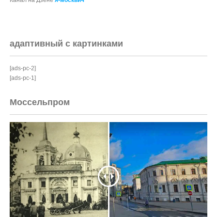
Канал на Дзене
я-москвич
адаптивный с картинками
[ads-pc-2]
[ads-pc-1]
Моссельпром