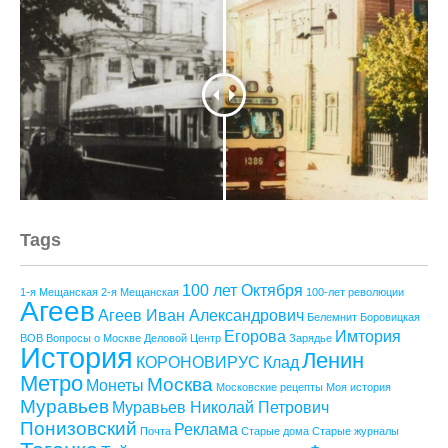
Tags
100 лет Октября
1-я Мещанская
2-я Мещанская
100-лет революции
Агеев
Агеев Иван Александрович
Белемнит
Боровицкая
Егорова
Имтория
ВОВ
Вопросы о Москве
Деловой Центр
Зарядье
История
Ленин
КОРОНОВИРУС
Клад
Метро
Москва
Монеты
Московские рецепты
Моя история
Муравьев
Муравьев Николай Петрович
Понизовский
Реклама
Почта
Старые дома
Старые журналы