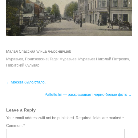
Малая Спасская улица я-москвич.рф
Муравьев
,
Понизовские
| Tags:
Муравьев
,
Муравьев Николай Петрович
,
Никитский бульвар
Post
←
Москва было/стало.
navigation
Pallette.fm — раскрашивает чёрно‑белые фото
→
Leave a Reply
Your email address will not be published.
Required fields are marked
*
Comment
*