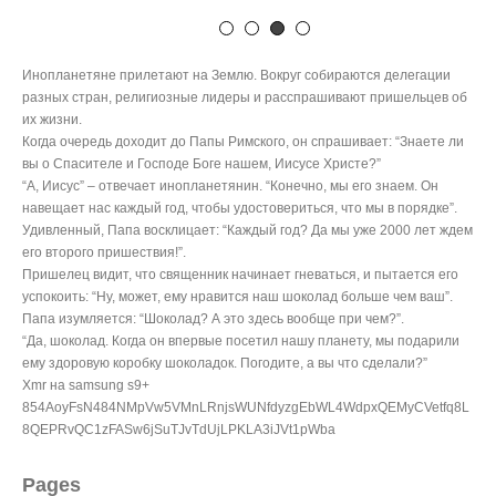
навещает нас каждый год, чтобы удостовериться, что мы в порядке”.
Удивленный, Папа восклицает: “Каждый год? Да мы уже 2000 лет ждем
его второго пришествия!”.
Пришелец видит, что священник начинает гневаться, и пытается его
успокоить: “Ну, может, ему нравится наш шоколад больше чем ваш”.
Папа изумляется: “Шоколад? А это здесь вообще при чем?”.
“Да, шоколад. Когда он впервые посетил нашу планету, мы подарили
ему здоровую коробку шоколадок. Погодите, а вы что сделали?”
Xmr на samsung s9+
854AoyFsN484NMpVw5VMnLRnjsWUNfdyzgEbWL4WdpxQEMyCVetfq8L
8QEPRvQC1zFASw6jSuTJvTdUjLPKLA3iJVt1pWba
Pages
#2691 (no title)
+из +моего окна
Автошкола ресурсы
Агеевы корни
Викторина о Москве
ПРИРОДА-РЯДОМ