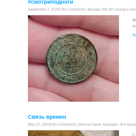
#смотриподноги
September 3, 2020
|
No Comments
|
Москва 100 лет назад и сег
В
о
R
Связь времен
May 22, 2019
|
No Comments
|
Моя история
,
Находки
,
Это было
С