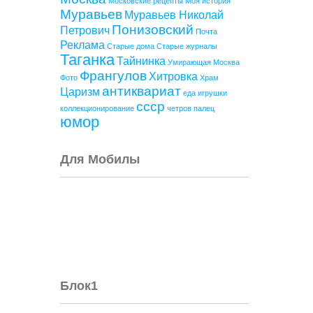
Московские рецепты
Моя история
Муравьев
Муравьев Николай
Понизовский
Петрович
Почта
Реклама
Старые дома
Старые журналы
Таганка
Тайнинка
Умирающая Москва
Франгулов
Хитровка
Фото
Храм
антиквариат
Царизм
еда
игрушки
ссср
коллекционирование
четров палец
юмор
Для Мобилы
Блок1