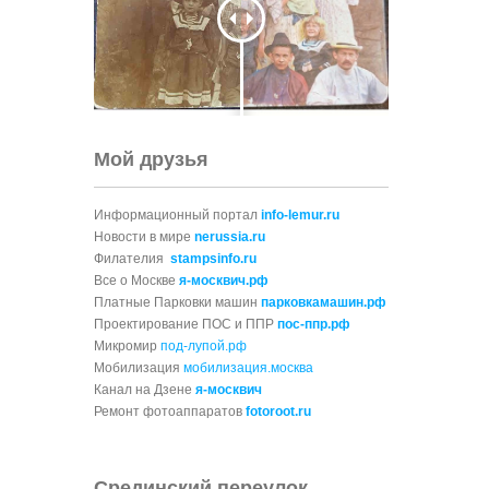
Мой друзья
Информационный портал
info-lemur.ru
Новости в мире
nerussia.ru
Филателия
stampsinfo.ru
Все о Москве
я-москвич.рф
Платные Парковки машин
парковкамашин.рф
Проектирование ПОС и ППР
пос-ппр.рф
Микромир
под-лупой.рф
Мобилизация
мобилизация.москва
Канал на Дзене
я-москвич
Ремонт фотоаппаратов
fotoroot.ru
Срединский переулок