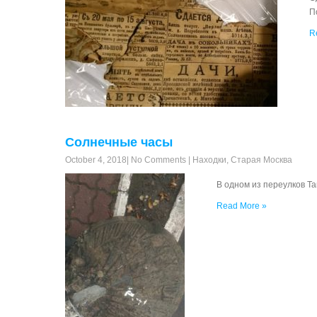
П
R
Солнечные часы
October 4, 2018
|
No Comments
|
Находки
,
Старая Москва
В одном из переулков Т
Read More »