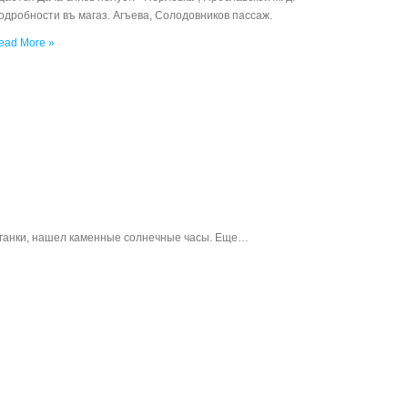
одробности въ магаз. Агъева, Солодовников пассаж.
ead More »
аганки, нашел каменные солнечные часы. Еще…