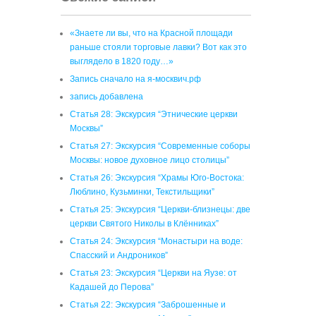
«Знаете ли вы, что на Красной площади
раньше стояли торговые лавки? Вот как это
выглядело в 1820 году…»
Запись сначало на я-москвич.рф
запись добавлена
Статья 28: Экскурсия “Этнические церкви
Москвы”
Статья 27: Экскурсия “Современные соборы
Москвы: новое духовное лицо столицы”
Статья 26: Экскурсия “Храмы Юго-Востока:
Люблино, Кузьминки, Текстильщики”
Статья 25: Экскурсия “Церкви-близнецы: две
церкви Святого Николы в Клённиках”
Статья 24: Экскурсия “Монастыри на воде:
Спасский и Андроников”
Статья 23: Экскурсия “Церкви на Яузе: от
Кадашей до Перова”
Статья 22: Экскурсия “Заброшенные и