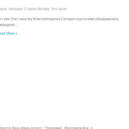
одня
,
Находки
,
Старая Москва
,
Это было
от уже 5лет хештэгу #смотриподноги Сегодня под ногами обнаружилась
чередная…
ead More »
дается Дача близь полуст. ” Перловка”, Ярославской ж. д.