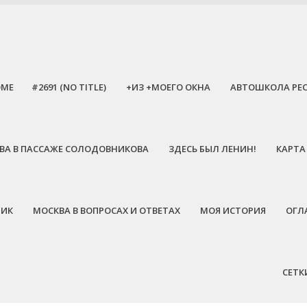
OME
#2691 (NO TITLE)
+ИЗ +МОЕГО ОКНА
АВТОШКОЛА РЕ
ЕЕВА В ПАССАЖЕ СОЛОДОВНИКОВА
ЗДЕСЬ БЫЛ ЛЕНИН!
КАРТА
НИК
МОСКВА В ВОПРОСАХ И ОТВЕТАХ
МОЯ ИСТОРИЯ
ОГЛ
СЕТК