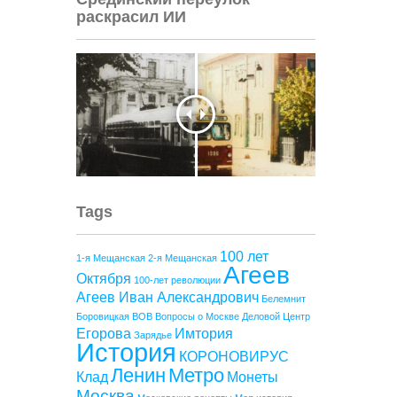
раскрасил ИИ
Tags
100 лет
1-я Мещанская
2-я Мещанская
Агеев
Октября
100-лет революции
Агеев Иван Александрович
Белемнит
Боровицкая
ВОВ
Вопросы о Москве
Деловой Центр
Егорова
Имтория
Зарядье
История
КОРОНОВИРУС
Ленин
Метро
Клад
Монеты
Москва