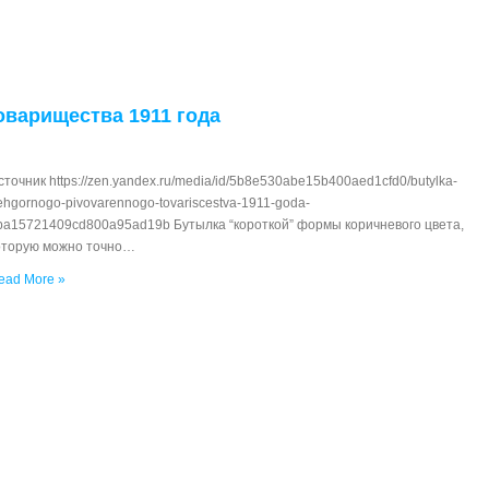
оварищества 1911 года
сточник https://zen.yandex.ru/media/id/5b8e530abe15b400aed1cfd0/butylka-
rehgornogo-pivovarennogo-tovariscestva-1911-goda-
ba15721409cd800a95ad19b Бутылка “короткой” формы коричневого цвета,
оторую можно точно…
ead More »