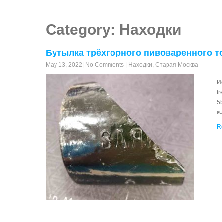
Category: Находки
Бутылка трёхгорного пивоваренного т
May 13, 2022
|
No Comments
|
Находки
,
Старая Москва
И
t
5
к
R