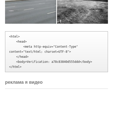
        <meta http-equiv="Content-Type" 
content="text/html; charset=UTF-8">

    </head>

    <body>Verification: a78c83840d555ddd</body>

</html>
реклама я видео