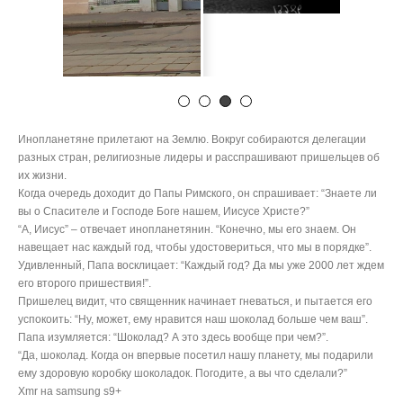
их жизни.
Когда очередь доходит до Папы Римского, он спрашивает: “Знаете ли
вы о Спасителе и Господе Боге нашем, Иисусе Христе?”
“А, Иисус” – отвечает инопланетянин. “Конечно, мы его знаем. Он
навещает нас каждый год, чтобы удостовериться, что мы в порядке”.
Удивленный, Папа восклицает: “Каждый год? Да мы уже 2000 лет ждем
его второго пришествия!”.
Пришелец видит, что священник начинает гневаться, и пытается его
успокоить: “Ну, может, ему нравится наш шоколад больше чем ваш”.
Папа изумляется: “Шоколад? А это здесь вообще при чем?”.
“Да, шоколад. Когда он впервые посетил нашу планету, мы подарили
ему здоровую коробку шоколадок. Погодите, а вы что сделали?”
Xmr на samsung s9+
854AoyFsN484NMpVw5VMnLRnjsWUNfdyzgEbWL4WdpxQEMyCVetfq8L
8QEPRvQC1zFASw6jSuTJvTdUjLPKLA3iJVt1pWba
Pages
#2691 (no title)
+из +моего окна