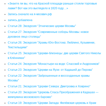
«Знаете ли вы, что на Красной площади раньше стояли торговые
лавки? Вот как это выглядело в 1820 году…»
Запись сначало на я-москвич.рф
запись добавлена
Статья 28: Экскурсия “Этнические церкви Москвы”
Статья 27: Экскурсия “Современные соборы Москвы: новое
духовное лицо столицы”
Статья 26: Экскурсия “Храмы Юго-Востока: Люблино, Кузьминки,
Текстильщики”
Статья 25: Экскурсия “Церкви-близнецы: две церкви Святого Николы
в Клённиках”
Статья 24: Экскурсия “Монастыри на воде: Спасский и Андроников”
Статья 23: Экскурсия “Церкви на Яузе: от Кадашей до Перова”
Статья 22: Экскурсия “Заброшенные и воссозданные храмы
Москвы”
Статья 21: Экскурсия “Церкви Севера: Дмитровка и Ховрино”
Статья 20: Экскурсия “Церковь Спаса Преображения в Кадашах —
жемчужина московского барокко”
Статья 19: Экскурсия “Церкви Запада: Филёвская церковь и Храм