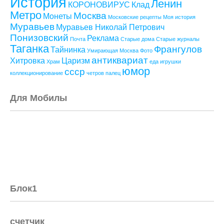
История
Ленин
КОРОНОВИРУС
Клад
Метро
Москва
Монеты
Московские рецепты
Моя история
Муравьев
Муравьев Николай Петрович
Понизовский
Реклама
Почта
Старые дома
Старые журналы
Таганка
Франгулов
Тайнинка
Умирающая Москва
Фото
антиквариат
Хитровка
Царизм
Храм
еда
игрушки
юмор
ссср
коллекционирование
четров палец
Для Мобилы
Блок1
счетчик