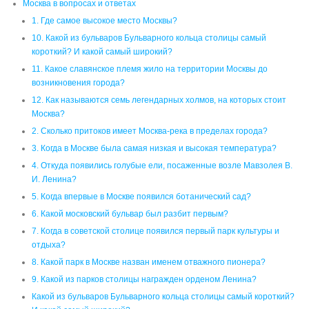
2. Сколько притоков имеет Москва-река в пределах города?
3. Когда в Москве была самая низкая и высокая температура?
4. Откуда появились голубые ели, посаженные возле Мавзолея В.
И. Ленина?
5. Когда впервые в Москве появился ботанический сад?
6. Какой московский бульвар был разбит первым?
7. Когда в советской столице появился первый парк культуры и
отдыха?
8. Какой парк в Москве назван именем отважного пионера?
9. Какой из парков столицы награжден орденом Ленина?
Какой из бульваров Бульварного кольца столицы самый короткий?
И какой самый широкий?
Моя история
Дача купцов Агеевых
Польские корни
Торговый дом “Новиков, Егоров и К”
Оглавление
пластиковые окна
свет +в окне