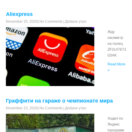
Aliexpress
November 25, 2020
|
No Comments
|
Доброе утро
Жду
оксиметр
на палец
ZF3147673
03HK
Read More
»
Граффити на гараже о чемпионате мира
November 23, 2020
|
No Comments
|
Доброе утро
Ходил по
Яндекс
панораме