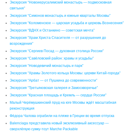
Экскурсия “Новоиерусалимский монастырь — подмосковная
святыня”
Экскурсия “Симонов монастырь и южные кварталы Москвы”
Экскурсия “Коломенское — царская усадьба и церковь Вознесения”
Экскурсия “ВДНХ и Останкино — советская мечта”
Экскурсия “Храм Христа Спасителя — от разрушения до
возрождения”
Экскурсия “Сергиев Посад — духовная столица России”
Экскурсия “Савёловский район: храмы и усадьбы”
Экскурсия “Новодевичий монастырь и парк”
Экскурсия “Храмы Золотого кольца Москвы: церкви Китай-города”
Экскурсия “Арбат — от Пушкина до современности”
Экскурсия “Третьяковская галерея и Замоскворечье”
Экскурсия “Красная площадь и Кремль — сердце России”
Малый Черёмушкинский пруд на юге Москвы ждёт масштабная
реконструкция
Фёдора Чалова ограбили на пляже в Греции во время отпуска
Balenciaga представила новый эксклюзивный аксессуар —
сверхлёгкую сумку-тоут Marche Packable