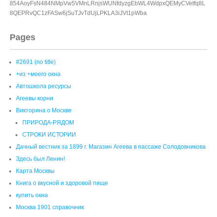
Автошкола ресурсы
Агеевы корни
Викторина о Москве
ПРИРОДА-РЯДОМ
СТРОКИ ИСТОРИИ
Дачный вестник за 1899 г. Магазин Агеева в пассаже Солодовникова
Здесь был Ленин!
Карта Москвы
Книга о вкусной и здоровой пище
купить окна
Москва 1901 справочник
Москва в вопросах и ответах
1. Где самое высокое место Москвы?
10. Какой из бульваров Бульварного кольца столицы самый
короткий? И какой самый широкий?
11. Какое славянское племя жило на территории Москвы до
возникновения города?
12. Как называются семь легендарных холмов, на которых стоит
Москва?