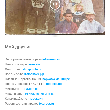
Мой друзья
Информационный портал
info-lemur.ru
Новости в мире
nerussia.ru
Филателия
stampsinfo.ru
Все о Москве
я-москвич.рф
Платные Парковки машин
парковкамашин.рф
Проектирование ПОС и ППР
пос-ппр.рф
Микромир
под-лупой.рф
Мобилизация
мобилизация.москва
Канал на Дзене
я-москвич
Ремонт фотоаппаратов
fotoroot.ru