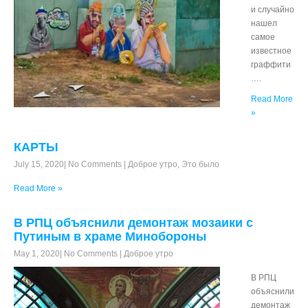
и случайно
нашел
самое
известное
граффити
….
Read More
»
КАРТЫ
July 15, 2020
|
No Comments
|
Доброе утро
,
Это было
Read More »
В РПЦ объяснили демонтаж мозаики с
Путиным в храме Минобороны
May 1, 2020
|
No Comments
|
Доброе утро
В РПЦ
объяснили
демонтаж