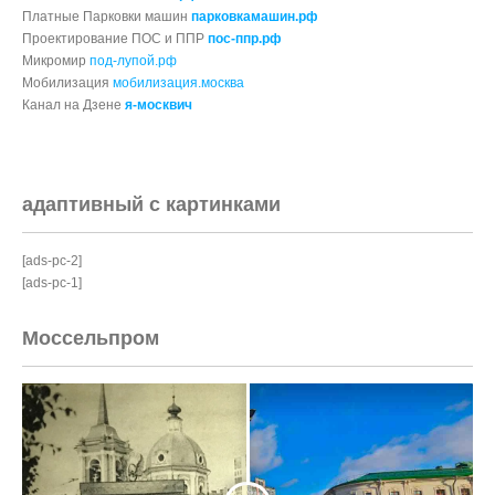
Платные Парковки машин
парковкамашин.рф
Проектирование ПОС и ППР
пос-ппр.рф
Микромир
под-лупой.рф
Мобилизация
мобилизация.москва
Канал на Дзене
я-москвич
адаптивный с картинками
[ads-pc-2]
[ads-pc-1]
Моссельпром