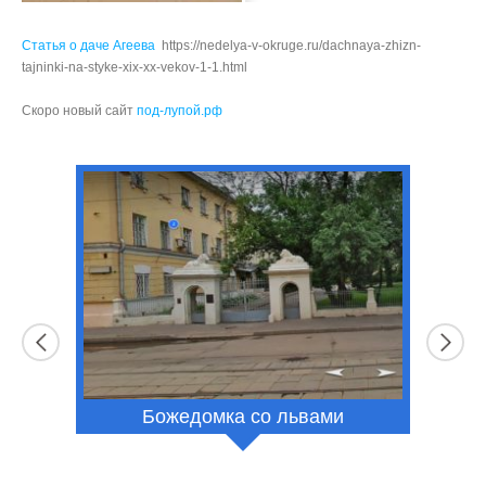
Статья о даче Агеева
https://nedelya-v-okruge.ru/dachnaya-zhizn-
tajninki-na-styke-xix-xx-vekov-1-1.html
Скоро новый сайт
под-лупой.рф