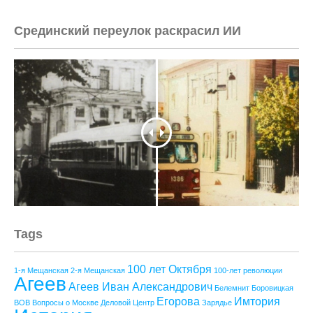
Срединский переулок раскрасил ИИ
Tags
100 лет Октября
1-я Мещанская
2-я Мещанская
100-лет революции
Агеев
Агеев Иван Александрович
Белемнит
Боровицкая
Егорова
Имтория
ВОВ
Вопросы о Москве
Деловой Центр
Зарядье