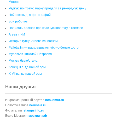
Москве
Редкую почтовую марку продали за рекордную цену
Нейросеть для фотографий
Бои роботов
Написать рассказ про красную шапочку в космосе
Агеев и ИИ
История купца Агеева из Москвы
Pallette.fm — раскрашивает чёрно‑белые фото
Муравьев Николай Петрович
Москва было/стало.
Конец III в. до нашей эры
X-VII вв. до нашей эры
Наши друзья
Информационный портал
info-lemur.ru
Новости в мире
nerussia.ru
Филателия
stampsinfo.ru
Все о Москве
я-москвич.рф