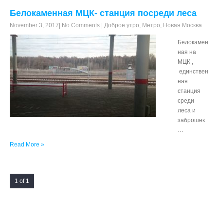
Белокаменная МЦК- станция посреди леса
November 3, 2017
|
No Comments
|
Доброе утро
,
Метро
,
Новая Москва
Белокамен
ная на
МЦК ,
единствен
ная
станция
среди
леса и
заброшек
…
Read More »
1 of 1