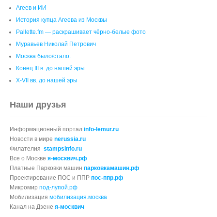
Агеев и ИИ
История купца Агеева из Москвы
Pallette.fm — раскрашивает чёрно‑белые фото
Муравьев Николай Петрович
Москва было/стало.
Конец III в. до нашей эры
X-VII вв. до нашей эры
Наши друзья
Информационный портал
info-lemur.ru
Новости в мире
nerussia.ru
Филателия
stampsinfo.ru
Все о Москве
я-москвич.рф
Платные Парковки машин
парковкамашин.рф
Проектирование ПОС и ППР
пос-ппр.рф
Микромир
под-лупой.рф
Мобилизация
мобилизация.москва
Канал на Дзене
я-москвич