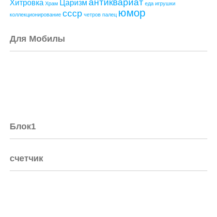
антиквариат
Хитровка
Царизм
Храм
еда
игрушки
юмор
ссср
коллекционирование
четров палец
Для Мобилы
Блок1
счетчик