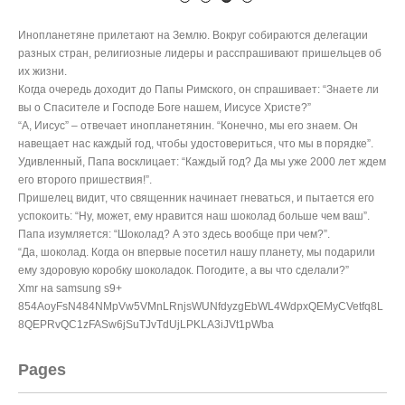
Инопланетяне прилетают на Землю. Вокруг собираются делегации
разных стран, религиозные лидеры и расспрашивают пришельцев об
их жизни.
Когда очередь доходит до Папы Римского, он спрашивает: “Знаете ли
вы о Спасителе и Господе Боге нашем, Иисусе Христе?”
“А, Иисус” – отвечает инопланетянин. “Конечно, мы его знаем. Он
навещает нас каждый год, чтобы удостовериться, что мы в порядке”.
Удивленный, Папа восклицает: “Каждый год? Да мы уже 2000 лет ждем
его второго пришествия!”.
Пришелец видит, что священник начинает гневаться, и пытается его
успокоить: “Ну, может, ему нравится наш шоколад больше чем ваш”.
Папа изумляется: “Шоколад? А это здесь вообще при чем?”.
“Да, шоколад. Когда он впервые посетил нашу планету, мы подарили
ему здоровую коробку шоколадок. Погодите, а вы что сделали?”
Xmr на samsung s9+
854AoyFsN484NMpVw5VMnLRnjsWUNfdyzgEbWL4WdpxQEMyCVetfq8L
8QEPRvQC1zFASw6jSuTJvTdUjLPKLA3iJVt1pWba
Pages