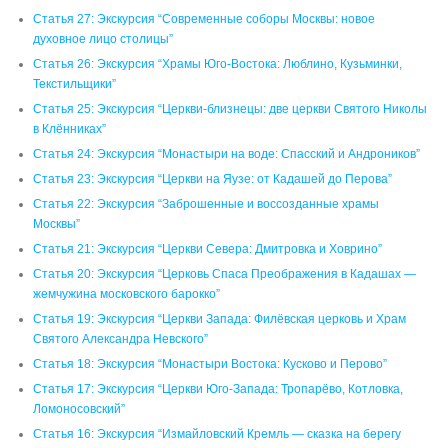
Статья 27: Экскурсия “Современные соборы Москвы: новое
духовное лицо столицы”
Статья 26: Экскурсия “Храмы Юго-Востока: Люблино, Кузьминки,
Текстильщики”
Статья 25: Экскурсия “Церкви-близнецы: две церкви Святого Николы
в Клённиках”
Статья 24: Экскурсия “Монастыри на воде: Спасский и Андроников”
Статья 23: Экскурсия “Церкви на Яузе: от Кадашей до Перова”
Статья 22: Экскурсия “Заброшенные и воссозданные храмы
Москвы”
Статья 21: Экскурсия “Церкви Севера: Дмитровка и Ховрино”
Статья 20: Экскурсия “Церковь Спаса Преображения в Кадашах —
жемчужина московского барокко”
Статья 19: Экскурсия “Церкви Запада: Филёвская церковь и Храм
Святого Александра Невского”
Статья 18: Экскурсия “Монастыри Востока: Кусково и Перово”
Статья 17: Экскурсия “Церкви Юго-Запада: Тропарёво, Котловка,
Ломоносовский”
Статья 16: Экскурсия “Измайловский Кремль — сказка на берегу