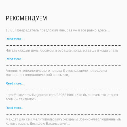
РЕКОМЕНДУЕМ
15.05 Председатель предложил мне, раз уж я все равно здесь…
Read more...
Читать каждый день, босиком, в рубашке, когда встаешь и когда спать
Read more...
Алгоритм генеалогического поиска В этом разделе приведены
материалы генеалогической рассылки,…
Read more...
https://elkoziorov.livejournal.com/23953.html «Кто был ничем тот станет
всем» – так пелось …
Read more...
Мандат Дан сей Мелитопольскимъ Уездным Военно-Революционнымъ
Комитетомъ т. Досифею Васильевичу…