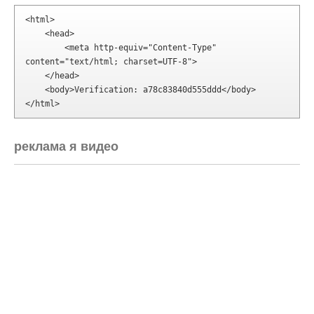
<html>

    <head>

        <meta http-equiv="Content-Type" 
content="text/html; charset=UTF-8">

    </head>

    <body>Verification: a78c83840d555ddd</body>

</html>
реклама я видео