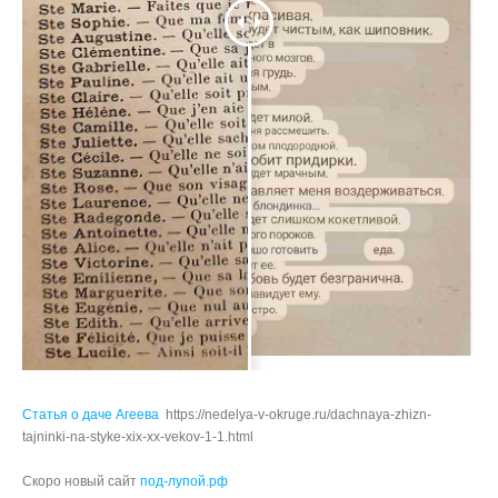
Статья о даче Агеева
https://nedelya-v-okruge.ru/dachnaya-zhizn-
tajninki-na-styke-xix-xx-vekov-1-1.html
Скоро новый сайт
под-лупой.рф