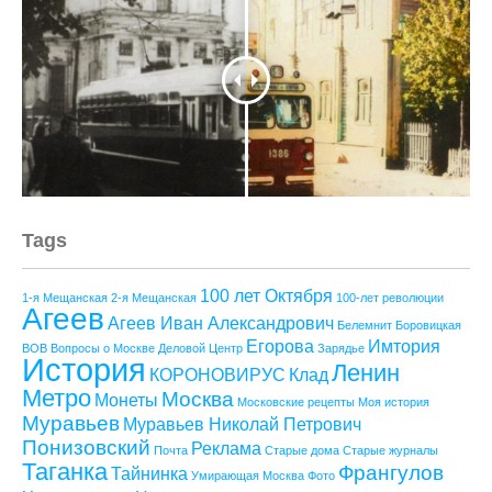
Tags
100 лет Октября
1-я Мещанская
2-я Мещанская
100-лет революции
Агеев
Агеев Иван Александрович
Белемнит
Боровицкая
Егорова
Имтория
ВОВ
Вопросы о Москве
Деловой Центр
Зарядье
История
Ленин
КОРОНОВИРУС
Клад
Метро
Москва
Монеты
Московские рецепты
Моя история
Муравьев
Муравьев Николай Петрович
Понизовский
Реклама
Почта
Старые дома
Старые журналы
Таганка
Франгулов
Тайнинка
Умирающая Москва
Фото