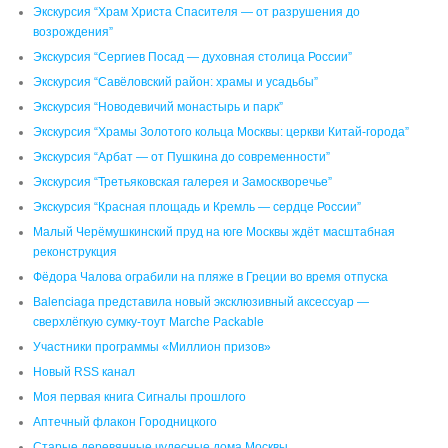
Экскурсия “Храм Христа Спасителя — от разрушения до
возрождения”
Экскурсия “Сергиев Посад — духовная столица России”
Экскурсия “Савёловский район: храмы и усадьбы”
Экскурсия “Новодевичий монастырь и парк”
Экскурсия “Храмы Золотого кольца Москвы: церкви Китай-города”
Экскурсия “Арбат — от Пушкина до современности”
Экскурсия “Третьяковская галерея и Замоскворечье”
Экскурсия “Красная площадь и Кремль — сердце России”
Малый Черёмушкинский пруд на юге Москвы ждёт масштабная
реконструкция
Фёдора Чалова ограбили на пляже в Греции во время отпуска
Balenciaga представила новый эксклюзивный аксессуар —
сверхлёгкую сумку-тоут Marche Packable
Участники программы «Миллион призов»
Новый RSS канал
Моя первая книга Сигналы прошлого
Аптечный флакон Городницкого
Старые деревянные чудесные дома Москвы