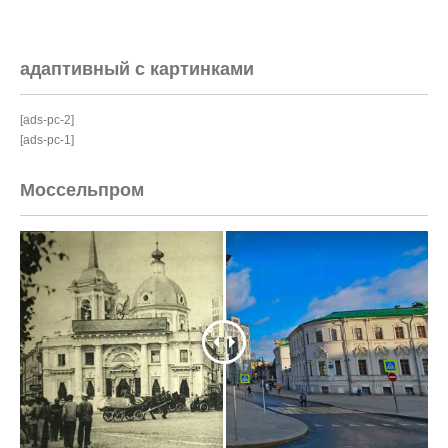
адаптивный с картинками
[ads-pc-2]
[ads-pc-1]
Моссельпром