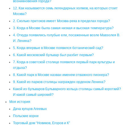
возникновения города?
12. Как называются семь легендарных холмов, на которых стоит
Москва?
2. Сколько притоков имеет Москва-река в пределах города?
3. Когда в Москве была самая низкая и высокая температура?
4. Откуда появились голубые ели, посаженные возле Мавзолея В.
И. Ленина?
5. Когда впервые в Москве появился ботанический сад?
6. Какой московский бульвар был разбит первым?
7. Когда в советской столице появился первый парк культуры и
отдыха?
8. Какой парк в Москве назван именем отважного пионера?
9. Какой из парков столицы награжден орденом Ленина?
Какой из бульваров Бульварного кольца столицы самый короткий?
И какой самый широкий?
Моя история
Дача купцов Агеевых
Польские корни
Торговый дом “Новиков, Егоров и К”