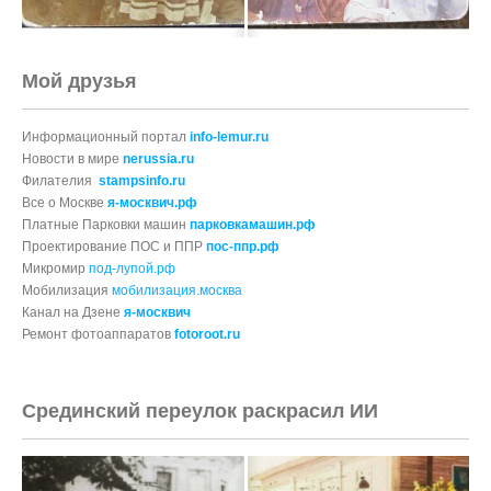
Мой друзья
Информационный портал
info-lemur.ru
Новости в мире
nerussia.ru
Филателия
stampsinfo.ru
Все о Москве
я-москвич.рф
Платные Парковки машин
парковкамашин.рф
Проектирование ПОС и ППР
пос-ппр.рф
Микромир
под-лупой.рф
Мобилизация
мобилизация.москва
Канал на Дзене
я-москвич
Ремонт фотоаппаратов
fotoroot.ru
Срединский переулок раскрасил ИИ