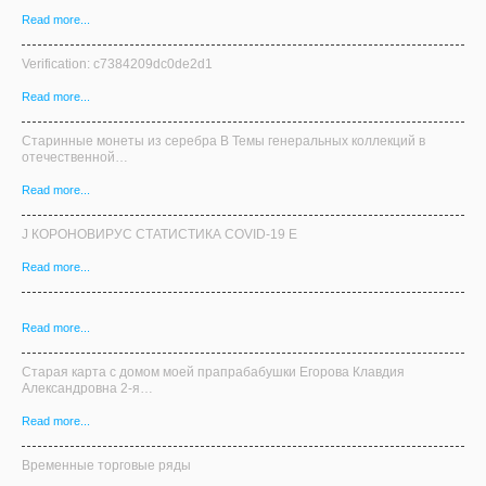
Read more...
Verification: c7384209dc0de2d1
Read more...
Старинные монеты из серебра В Темы генеральных коллекций в
отечественной…
Read more...
J КОРОНОВИРУС СТАТИСТИКА COVID-19 E
Read more...
Read more...
Старая карта с домом моей прапрабабушки Егорова Клавдия
Александровна 2-я…
Read more...
Временные торговые ряды