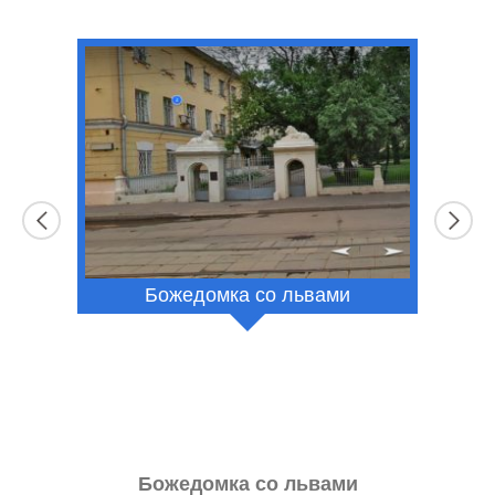
Божедомка со львами
к
Божедомка со львами
МИИ