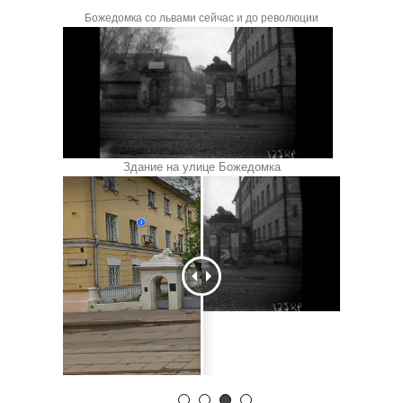
Агее
Божедомка со львами сейчас и до революции
выпус
Здание на улице Божедомка