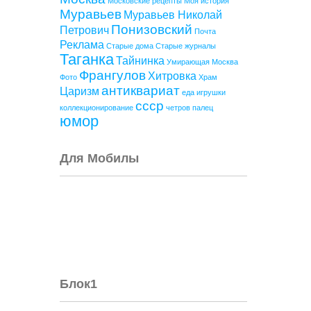
Московские рецепты
Моя история
Муравьев
Муравьев Николай
Понизовский
Петрович
Почта
Реклама
Старые дома
Старые журналы
Таганка
Тайнинка
Умирающая Москва
Франгулов
Хитровка
Фото
Храм
антиквариат
Царизм
еда
игрушки
ссср
коллекционирование
четров палец
юмор
Для Мобилы
Блок1