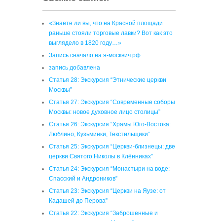
«Знаете ли вы, что на Красной площади
раньше стояли торговые лавки? Вот как это
выглядело в 1820 году…»
Запись сначало на я-москвич.рф
запись добавлена
Статья 28: Экскурсия “Этнические церкви
Москвы”
Статья 27: Экскурсия “Современные соборы
Москвы: новое духовное лицо столицы”
Статья 26: Экскурсия “Храмы Юго-Востока:
Люблино, Кузьминки, Текстильщики”
Статья 25: Экскурсия “Церкви-близнецы: две
церкви Святого Николы в Клённиках”
Статья 24: Экскурсия “Монастыри на воде:
Спасский и Андроников”
Статья 23: Экскурсия “Церкви на Яузе: от
Кадашей до Перова”
Статья 22: Экскурсия “Заброшенные и