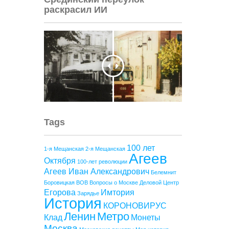
раскрасил ИИ
Tags
100 лет
1-я Мещанская
2-я Мещанская
Агеев
Октября
100-лет революции
Агеев Иван Александрович
Белемнит
Боровицкая
ВОВ
Вопросы о Москве
Деловой Центр
Егорова
Имтория
Зарядье
История
КОРОНОВИРУС
Ленин
Метро
Клад
Монеты
Москва