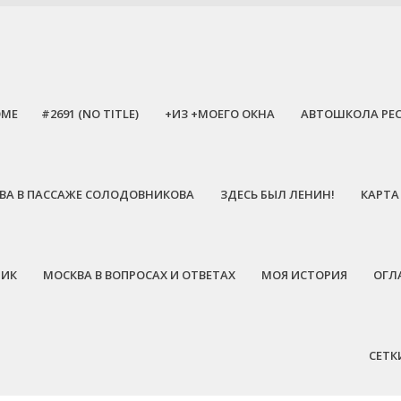
OME
#2691 (NO TITLE)
+ИЗ +МОЕГО ОКНА
АВТОШКОЛА РЕ
ЕЕВА В ПАССАЖЕ СОЛОДОВНИКОВА
ЗДЕСЬ БЫЛ ЛЕНИН!
КАРТА
НИК
МОСКВА В ВОПРОСАХ И ОТВЕТАХ
МОЯ ИСТОРИЯ
ОГЛ
СЕТК