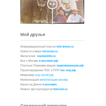
Мой друзья
Информационный портал
info-lemur.ru
Новости в мире
nerussia.ru
Филателия
stampsinfo.ru
Все о Москве
я-москвич.рф
Платные Парковки машин
парковкамашин.рф
Проектирование ПОС и ППР
пос-ппр.рф
Микромир
под-лупой.рф
Мобилизация
мобилизация.москва
Канал на Дзене
я-москвич
Ремонт фотоаппаратов
fotoroot.ru
Срединский переулок