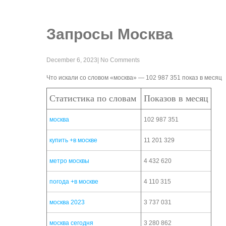
Запросы Москва
December 6, 2023
|
No Comments
Что искали со словом «москва» — 102 987 351 показ в месяц
Статистика по словам
Показов в месяц
москва
102 987 351
купить +в москве
11 201 329
метро москвы
4 432 620
погода +в москве
4 110 315
москва 2023
3 737 031
москва сегодня
3 280 862