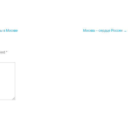
ы в Москве
Москва – сердце России
→
rked
*