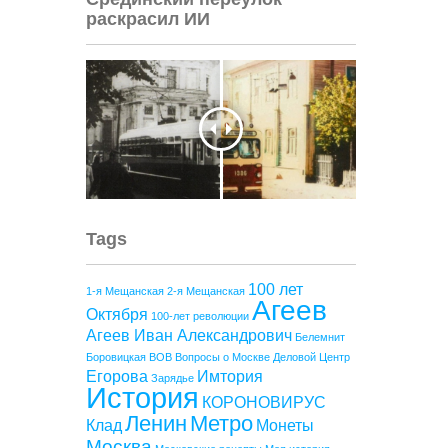
раскрасил ИИ
Tags
100 лет
1-я Мещанская
2-я Мещанская
Агеев
Октября
100-лет революции
Агеев Иван Александрович
Белемнит
Боровицкая
ВОВ
Вопросы о Москве
Деловой Центр
Егорова
Имтория
Зарядье
История
КОРОНОВИРУС
Ленин
Метро
Клад
Монеты
Москва