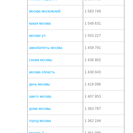
москва московский
1 583 749
какая москва
1 548 631
москва ул
1 503 227
авиабилеты москва
1 459 791
схема москвы
1 438 902
москва область
1 438 043
день москвы
1 418 096
авито москва
1 407 953
дома москвы
1 363 787
город москва
1 362 194