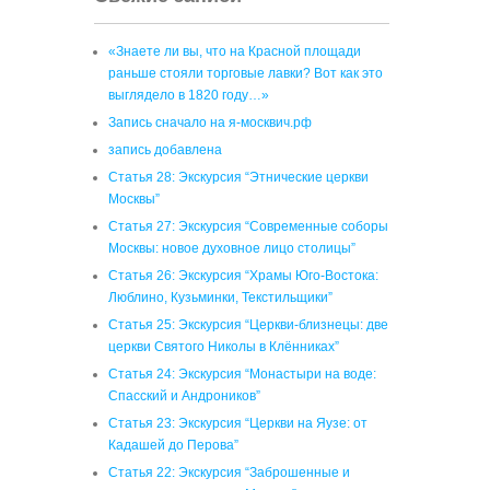
«Знаете ли вы, что на Красной площади
раньше стояли торговые лавки? Вот как это
выглядело в 1820 году…»
Запись сначало на я-москвич.рф
запись добавлена
Статья 28: Экскурсия “Этнические церкви
Москвы”
Статья 27: Экскурсия “Современные соборы
Москвы: новое духовное лицо столицы”
Статья 26: Экскурсия “Храмы Юго-Востока:
Люблино, Кузьминки, Текстильщики”
Статья 25: Экскурсия “Церкви-близнецы: две
церкви Святого Николы в Клённиках”
Статья 24: Экскурсия “Монастыри на воде:
Спасский и Андроников”
Статья 23: Экскурсия “Церкви на Яузе: от
Кадашей до Перова”
Статья 22: Экскурсия “Заброшенные и