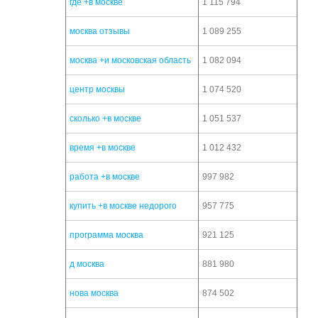
где +в москве
1 115 794
москва отзывы
1 089 255
москва +и московская область
1 082 094
центр москвы
1 074 520
сколько +в москве
1 051 537
время +в москве
1 012 432
работа +в москве
997 982
купить +в москве недорого
957 775
программа москва
921 125
д москва
881 980
нова москва
874 502