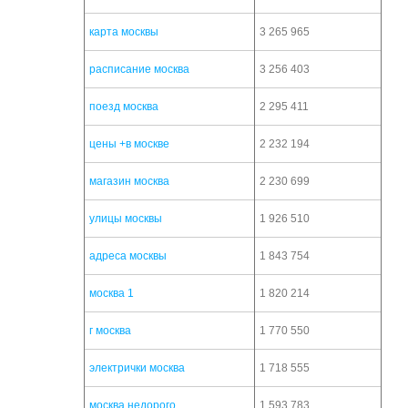
карта москвы
3 265 965
расписание москва
3 256 403
поезд москва
2 295 411
цены +в москве
2 232 194
магазин москва
2 230 699
улицы москвы
1 926 510
адреса москвы
1 843 754
москва 1
1 820 214
г москва
1 770 550
электрички москва
1 718 555
москва недорого
1 593 783