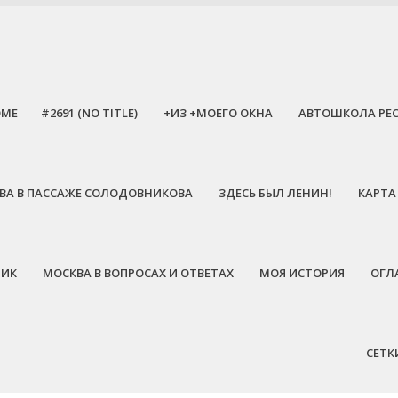
OME
#2691 (NO TITLE)
+ИЗ +МОЕГО ОКНА
АВТОШКОЛА РЕ
ЕЕВА В ПАССАЖЕ СОЛОДОВНИКОВА
ЗДЕСЬ БЫЛ ЛЕНИН!
КАРТА
НИК
МОСКВА В ВОПРОСАХ И ОТВЕТАХ
МОЯ ИСТОРИЯ
ОГЛ
СЕТК