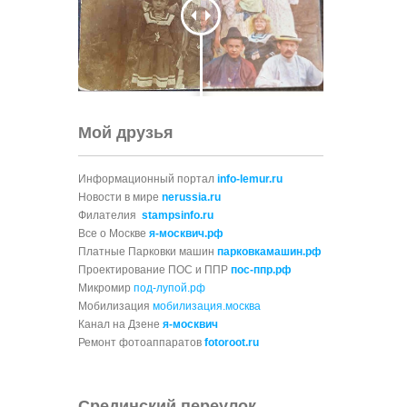
Мой друзья
Информационный портал
info-lemur.ru
Новости в мире
nerussia.ru
Филателия
stampsinfo.ru
Все о Москве
я-москвич.рф
Платные Парковки машин
парковкамашин.рф
Проектирование ПОС и ППР
пос-ппр.рф
Микромир
под-лупой.рф
Мобилизация
мобилизация.москва
Канал на Дзене
я-москвич
Ремонт фотоаппаратов
fotoroot.ru
Срединский переулок