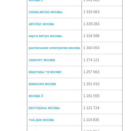
москва 2
1 361 085
схема метро москвы
1 333 063
автобус москва
1 328 283
карта метро москвы
1 318 588
расписание электричек москва
1 300 053
самолет москва
1 274 121
квартиры +в москве
1 257 663
вакансии москва
1 201 610
москва 3
1 161 555
рестораны москвы
1 121 724
+на дне москва
1 119 835