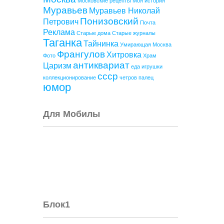
Московские рецепты
Моя история
Муравьев
Муравьев Николай
Понизовский
Петрович
Почта
Реклама
Старые дома
Старые журналы
Таганка
Тайнинка
Умирающая Москва
Франгулов
Хитровка
Фото
Храм
антиквариат
Царизм
еда
игрушки
ссср
коллекционирование
четров палец
юмор
Для Мобилы
Блок1