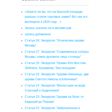
«Знаете ли вы, что на Красной площади
раньше стояли торговые лавки? Вот как это
выглядело в 1820 году…»
Запись сначало на я-москвич.рф
запись добавлена
Статья 28: Экскурсия “Этнические церкви
Москвы”
Статья 27: Экскурсия “Современные соборы
Москвы: новое духовное лицо столицы”
Статья 26: Экскурсия “Храмы Юго-Востока:
Люблино, Кузьминки, Текстильщики”
Статья 25: Экскурсия “Церкви-близнецы: две
церкви Святого Николы в Клённиках”
Статья 24: Экскурсия “Монастыри на воде:
Спасский и Андроников”
Статья 23: Экскурсия “Церкви на Яузе: от
Кадашей до Перова”
Статья 22: Экскурсия “Заброшенные и