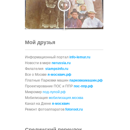
Мой друзья
Информационный портал
info-lemur.ru
Новости в мире
nerussia.ru
Филателия
stampsinfo.ru
Все о Москве
я-москвич.рф
Платные Парковки машин
парковкамашин.рф
Проектирование ПОС и ППР
пос-ппр.рф
Микромир
под-лупой.рф
Мобилизация
мобилизация.москва
Канал на Дзене
я-москвич
Ремонт фотоаппаратов
fotoroot.ru
Срединский переулок