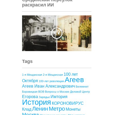
раскрасил ИИ
Tags
100 лет
1-я Мещанская
2-я Мещанская
Агеев
Октября
100-лет революции
Агеев Иван Александрович
Белемнит
Боровицкая
ВОВ
Вопросы о Москве
Деловой Центр
Егорова
Имтория
Зарядье
История
КОРОНОВИРУС
Ленин
Метро
Клад
Монеты
Москва