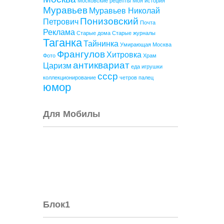
Московские рецепты
Моя история
Муравьев
Муравьев Николай
Понизовский
Петрович
Почта
Реклама
Старые дома
Старые журналы
Таганка
Тайнинка
Умирающая Москва
Франгулов
Хитровка
Фото
Храм
антиквариат
Царизм
еда
игрушки
ссср
коллекционирование
четров палец
юмор
Для Мобилы
Блок1