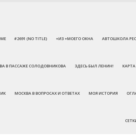
OME
#2691 (NO TITLE)
+ИЗ +МОЕГО ОКНА
АВТОШКОЛА РЕ
ЕЕВА В ПАССАЖЕ СОЛОДОВНИКОВА
ЗДЕСЬ БЫЛ ЛЕНИН!
КАРТА
НИК
МОСКВА В ВОПРОСАХ И ОТВЕТАХ
МОЯ ИСТОРИЯ
ОГЛ
СЕТК