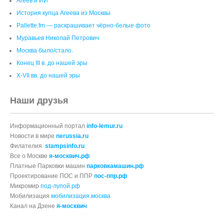
Агеев и ИИ
История купца Агеева из Москвы
Pallette.fm — раскрашивает чёрно‑белые фото
Муравьев Николай Петрович
Москва было/стало.
Конец III в. до нашей эры
X-VII вв. до нашей эры
Наши друзья
Информационный портал
info-lemur.ru
Новости в мире
nerussia.ru
Филателия
stampsinfo.ru
Все о Москве
я-москвич.рф
Платные Парковки машин
парковкамашин.рф
Проектирование ПОС и ППР
пос-ппр.рф
Микромир
под-лупой.рф
Мобилизация
мобилизация.москва
Канал на Дзене
я-москвич