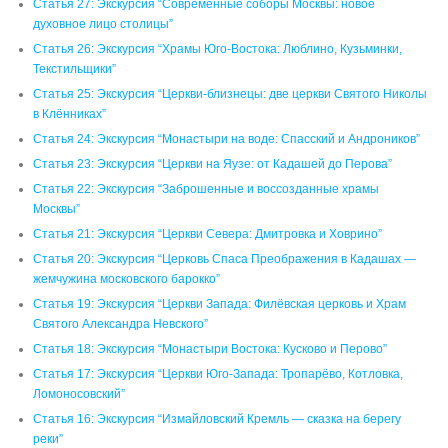
Статья 27: Экскурсия “Современные соборы Москвы: новое
духовное лицо столицы”
Статья 26: Экскурсия “Храмы Юго-Востока: Люблино, Кузьминки,
Текстильщики”
Статья 25: Экскурсия “Церкви-близнецы: две церкви Святого Николы
в Клённиках”
Статья 24: Экскурсия “Монастыри на воде: Спасский и Андроников”
Статья 23: Экскурсия “Церкви на Яузе: от Кадашей до Перова”
Статья 22: Экскурсия “Заброшенные и воссозданные храмы
Москвы”
Статья 21: Экскурсия “Церкви Севера: Дмитровка и Ховрино”
Статья 20: Экскурсия “Церковь Спаса Преображения в Кадашах —
жемчужина московского барокко”
Статья 19: Экскурсия “Церкви Запада: Филёвская церковь и Храм
Святого Александра Невского”
Статья 18: Экскурсия “Монастыри Востока: Кусково и Перово”
Статья 17: Экскурсия “Церкви Юго-Запада: Тропарёво, Котловка,
Ломоносовский”
Статья 16: Экскурсия “Измайловский Кремль — сказка на берегу
реки”