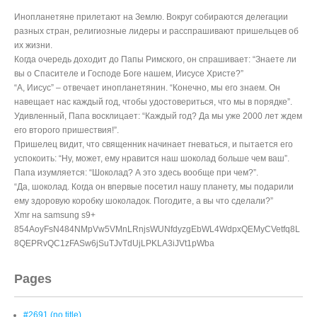
его второго пришествия!”.
Пришелец видит, что священник начинает гневаться, и пытается его
успокоить: “Ну, может, ему нравится наш шоколад больше чем ваш”.
Папа изумляется: “Шоколад? А это здесь вообще при чем?”.
“Да, шоколад. Когда он впервые посетил нашу планету, мы подарили
ему здоровую коробку шоколадок. Погодите, а вы что сделали?”
Xmr на samsung s9+
854AoyFsN484NMpVw5VMnLRnjsWUNfdyzgEbWL4WdpxQEMyCVetfq8L
8QEPRvQC1zFASw6jSuTJvTdUjLPKLA3iJVt1pWba
Pages
#2691 (no title)
+из +моего окна
Автошкола ресурсы
Агеевы корни
Викторина о Москве
ПРИРОДА-РЯДОМ
СТРОКИ ИСТОРИИ
Дачный вестник за 1899 г. Магазин Агеева в пассаже Солодовникова