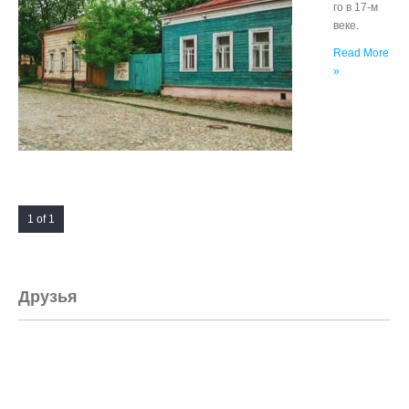
го в 17-м
веке.
Read More
»
1 of 1
Друзья