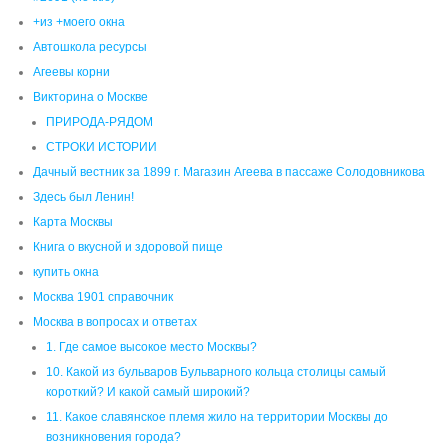
Здесь был Ленин!
Карта Москвы
Книга о вкусной и здоровой пище
купить окна
Москва 1901 справочник
Москва в вопросах и ответах
1. Где самое высокое место Москвы?
10. Какой из бульваров Бульварного кольца столицы самый
короткий? И какой самый широкий?
11. Какое славянское племя жило на территории Москвы до
возникновения города?
12. Как называются семь легендарных холмов, на которых стоит
Москва?
2. Сколько притоков имеет Москва-река в пределах города?
3. Когда в Москве была самая низкая и высокая температура?
4. Откуда появились голубые ели, посаженные возле Мавзолея В.
И. Ленина?
5. Когда впервые в Москве появился ботанический сад?