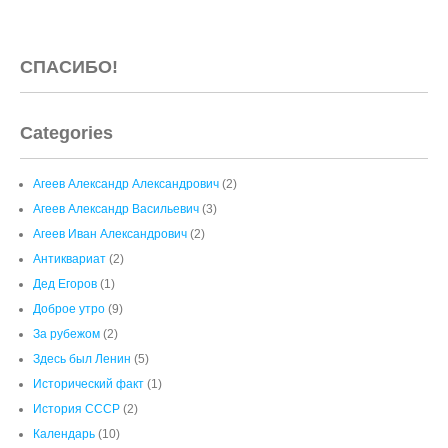
Агеев Александр Александрович
(2)
Агеев Александр Васильевич
(3)
Агеев Иван Александрович
(2)
Антиквариат
(2)
Дед Егоров
(1)
Доброе утро
(9)
За рубежом
(2)
Здесь был Ленин
(5)
Исторический факт
(1)
История СССР
(2)
Календарь
(10)
КОРОНОВИРУС
(3)
Метро
(5)
Москва 100 лет назад и сегодня
(11)
Москва!
(12)
Московские рецепты
(1)
Моя история
(19)
мояистория
(5)