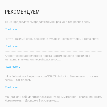
Read more...
Алгоритм генеалогического поиска В этом разделе приведены
материалы генеалогической рассылки,…
Read more...
https://elkoziorov.livejournal.com/23953.html «Кто был ничем тот станет
всем» – так пелось …
Read more...
Мандат Дан сей Мелитопольскимъ Уездным Военно-Революционнымъ
Комитетомъ т. Досифею Васильевичу…
Read more...
Verification: c7384209dc0de2d1
Read more...
Старинные монеты из серебра В Темы генеральных коллекций в
отечественной…
Read more...