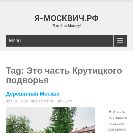
Я-МОСКВИЧ.РФ
Я люблю Москву!
Menu
Tag: Это часть Крутицкого
подворья
Деревянная Москва
April 20, 2019
|
No Comments
|
Это было
Это часть
Крутицкого
подворья,
основанно