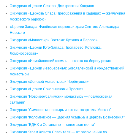
Экскурсия «Церкви Севера: Дмитровка и Ховрино
Экскурсия «Церковь Спаса Преображения в Кадашах — жемчужина
московского барокко»
«Церкви Запада: Филёвская церковь и храм Святого Александра
Невского
Экскурсия «Монастыри Востока: Кусково и Перово»
Экскурсия «Церкви Юго-Запада: Тропарёво, Котловка,
Ломоносовский»
Экскурсия «Измайловский кремль — сказка на берегу реки»
Экскурсия «Церкви Левобережья: Богоявленский и Рождественский
монастыри
Экскурсия «Донской монастырь и Черёмушки»
Экскурсия «Церкви Сокольников и Пресни»
Экскурсия “Новоиерусалимский монастырь — подмосковная
святыня”
Экскурсия “Симонов монастырь и южные кварталы Москвы”
Экскурсия “Коломенское — царская усадьба и церковь Вознесения”
Экскурсия “ВДНХ и Останкино — советская мечта”
Экскурсия “Храм Христа Спасителя — от разрушения до