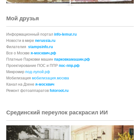
Мой друзья
Информационный портал
info-lemur.ru
Новости в мире
nerussia.ru
Филателия
stampsinfo.ru
Все о Москве
я-москвич.рф
Платные Парковки машин
парковкамашин.рф
Проектирование ПОС и ППР
пос-ппр.рф
Микромир
под-лупой.рф
Мобилизация
мобилизация.москва
Канал на Дзене
я-москвич
Ремонт фотоаппаратов
fotoroot.ru
Срединский переулок раскрасил ИИ