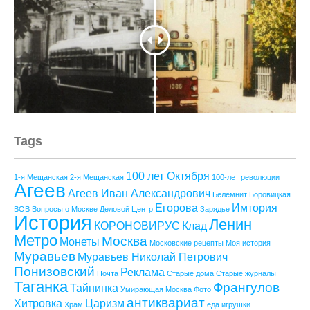
Tags
100 лет Октября
1-я Мещанская
2-я Мещанская
100-лет революции
Агеев
Агеев Иван Александрович
Белемнит
Боровицкая
Егорова
Имтория
ВОВ
Вопросы о Москве
Деловой Центр
Зарядье
История
Ленин
КОРОНОВИРУС
Клад
Метро
Москва
Монеты
Московские рецепты
Моя история
Муравьев
Муравьев Николай Петрович
Понизовский
Реклама
Почта
Старые дома
Старые журналы
Таганка
Франгулов
Тайнинка
Умирающая Москва
Фото
антиквариат
Хитровка
Царизм
Храм
еда
игрушки