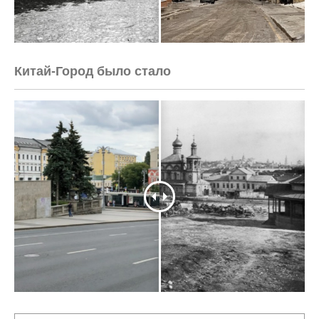
<html>

    <head>

        <meta http-equiv="Content-Type" 
content="text/html; charset=UTF-8">

    </head>

    <body>Verification: a78c83840d555ddd</body>

</html>