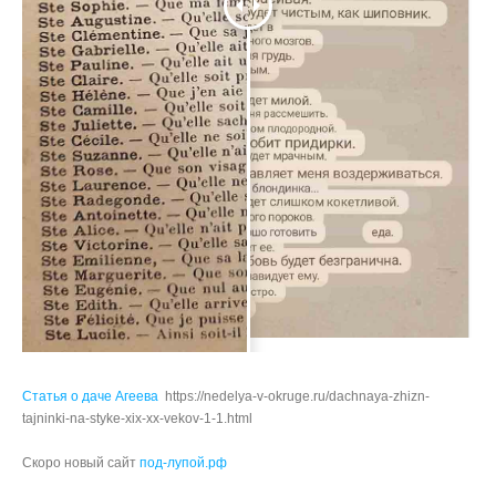
Статья о даче Агеева
https://nedelya-v-okruge.ru/dachnaya-zhizn-
tajninki-na-styke-xix-xx-vekov-1-1.html
Скоро новый сайт
под-лупой.рф