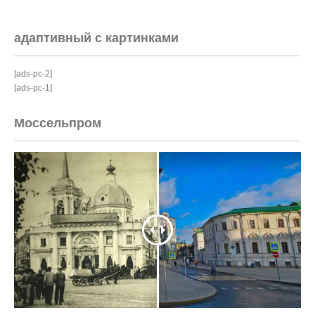
адаптивный с картинками
[ads-pc-2]
[ads-pc-1]
Моссельпром