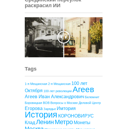
раскрасил ИИ
Tags
100 лет
1-я Мещанская
2-я Мещанская
Агеев
Октября
100-лет революции
Агеев Иван Александрович
Белемнит
Боровицкая
ВОВ
Вопросы о Москве
Деловой Центр
Егорова
Имтория
Зарядье
История
КОРОНОВИРУС
Ленин
Метро
Клад
Монеты
Москва