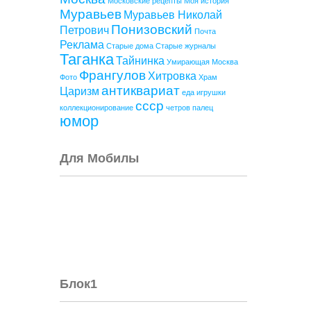
Московские рецепты
Моя история
Муравьев
Муравьев Николай
Понизовский
Петрович
Почта
Реклама
Старые дома
Старые журналы
Таганка
Тайнинка
Умирающая Москва
Франгулов
Хитровка
Фото
Храм
антиквариат
Царизм
еда
игрушки
ссср
коллекционирование
четров палец
юмор
Для Мобилы
Блок1