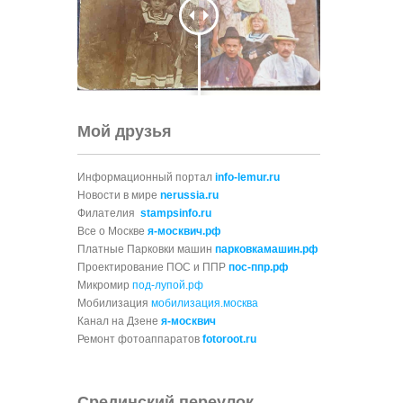
Мой друзья
Информационный портал
info-lemur.ru
Новости в мире
nerussia.ru
Филателия
stampsinfo.ru
Все о Москве
я-москвич.рф
Платные Парковки машин
парковкамашин.рф
Проектирование ПОС и ППР
пос-ппр.рф
Микромир
под-лупой.рф
Мобилизация
мобилизация.москва
Канал на Дзене
я-москвич
Ремонт фотоаппаратов
fotoroot.ru
Срединский переулок