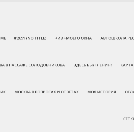
OME
#2691 (NO TITLE)
+ИЗ +МОЕГО ОКНА
АВТОШКОЛА РЕ
ЕЕВА В ПАССАЖЕ СОЛОДОВНИКОВА
ЗДЕСЬ БЫЛ ЛЕНИН!
КАРТА
НИК
МОСКВА В ВОПРОСАХ И ОТВЕТАХ
МОЯ ИСТОРИЯ
ОГЛ
СЕТК