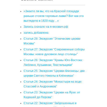
«Знаете ли вы, что на Красной площади
раньше стояли торговые лавки? Вот как это
выглядело в 1820 году…»
Запись сначало на я-москвич.рф
запись добавлена
Статья 28: Экскурсия “Этнические церкви
Москвы”
Статья 27: Экскурсия “Современные соборы
Москвы: новое духовное лицо столицы”
Статья 26: Экскурсия “Храмы Юго-Востока:
Люблино, Кузьминки, Текстильщики”
Статья 25: Экскурсия “Церкви-близнецы: две
церкви Святого Николы в Клённиках”
Статья 24: Экскурсия “Монастыри на воде:
Спасский и Андроников”
Статья 23: Экскурсия “Церкви на Яузе: от
Кадашей до Перова”
Статья 22: Экскурсия “Заброшенные и