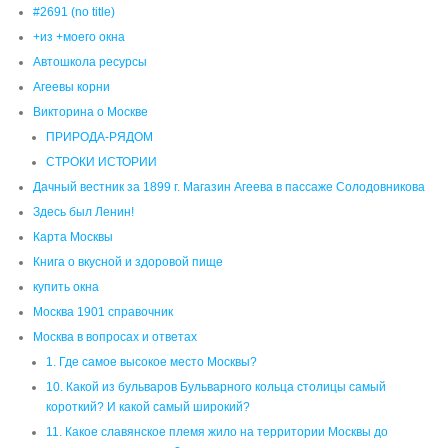
СТРОКИ ИСТОРИИ
Дачный вестник за 1899 г. Магазин Агеева в пассаже Солодовникова
Здесь был Ленин!
Карта Москвы
Книга о вкусной и здоровой пище
купить окна
Москва 1901 справочник
Москва в вопросах и ответах
1. Где самое высокое место Москвы?
10. Какой из бульваров Бульварного кольца столицы самый
короткий? И какой самый широкий?
11. Какое славянское племя жило на территории Москвы до
возникновения города?
12. Как называются семь легендарных холмов, на которых стоит
Москва?
2. Сколько притоков имеет Москва-река в пределах города?
3. Когда в Москве была самая низкая и высокая температура?
4. Откуда появились голубые ели, посаженные возле Мавзолея В.