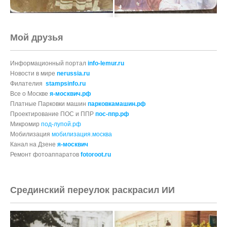
Мой друзья
Информационный портал
info-lemur.ru
Новости в мире
nerussia.ru
Филателия
stampsinfo.ru
Все о Москве
я-москвич.рф
Платные Парковки машин
парковкамашин.рф
Проектирование ПОС и ППР
пос-ппр.рф
Микромир
под-лупой.рф
Мобилизация
мобилизация.москва
Канал на Дзене
я-москвич
Ремонт фотоаппаратов
fotoroot.ru
Срединский переулок раскрасил ИИ