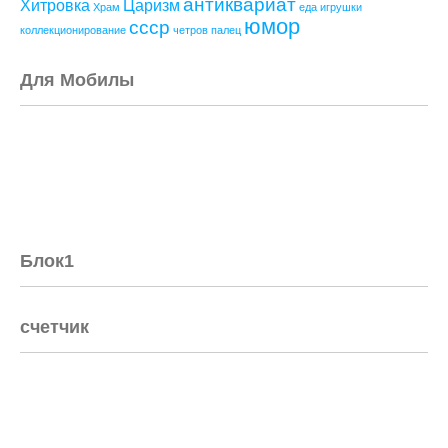
антиквариат
Хитровка
Царизм
Храм
еда
игрушки
юмор
ссср
коллекционирование
четров палец
Для Мобилы
Блок1
счетчик