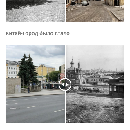
<html>

    <head>

        <meta http-equiv="Content-Type" 
content="text/html; charset=UTF-8">

    </head>

    <body>Verification: a78c83840d555ddd</body>
