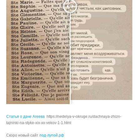
Статья о даче Агеева
https://nedelya-v-okruge.ru/dachnaya-zhizn-
tajninki-na-styke-xix-xx-vekov-1-1.html
Скоро новый сайт
под-лупой.рф