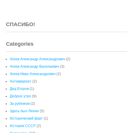
Categories
Агеев Александр Александрович
(2)
Агеев Александр Васильевич
(3)
Агеев Иван Александрович
(2)
Антиквариат
(2)
Дед Егоров
(1)
Доброе утро
(9)
За рубежом
(2)
Здесь был Ленин
(5)
Исторический факт
(1)
История СССР
(2)
Календарь
(10)
КОРОНОВИРУС
(3)
Метро
(5)
Москва 100 лет назад и сегодня
(11)
Москва!
(12)
Московские рецепты
(1)