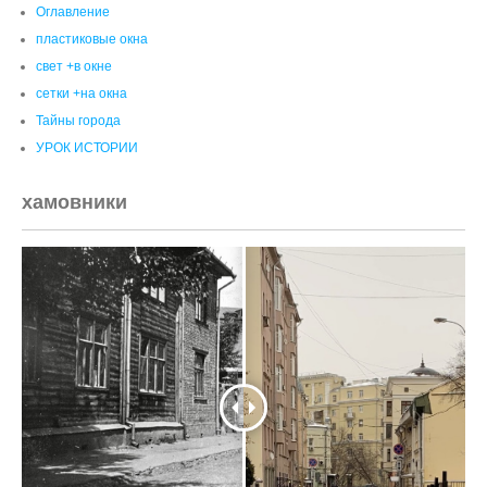
хамовники
Китай-Город было стало