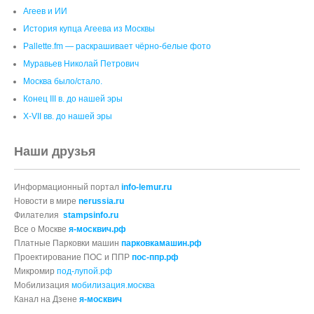
Агеев и ИИ
История купца Агеева из Москвы
Pallette.fm — раскрашивает чёрно‑белые фото
Муравьев Николай Петрович
Москва было/стало.
Конец III в. до нашей эры
X-VII вв. до нашей эры
Наши друзья
Информационный портал
info-lemur.ru
Новости в мире
nerussia.ru
Филателия
stampsinfo.ru
Все о Москве
я-москвич.рф
Платные Парковки машин
парковкамашин.рф
Проектирование ПОС и ППР
пос-ппр.рф
Микромир
под-лупой.рф
Мобилизация
мобилизация.москва
Канал на Дзене
я-москвич