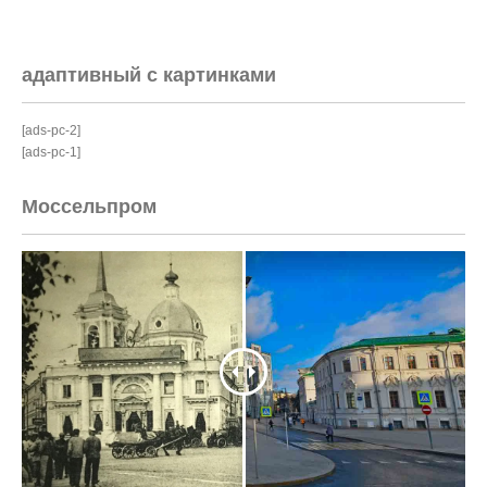
адаптивный с картинками
[ads-pc-2]
[ads-pc-1]
Моссельпром