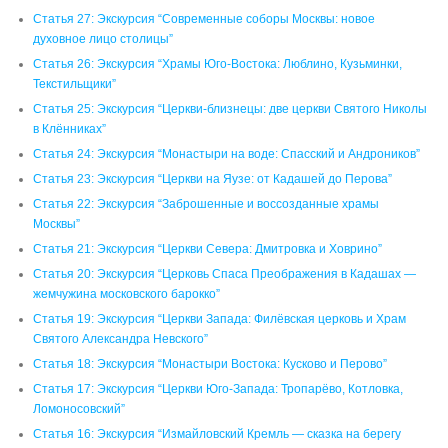
Статья 27: Экскурсия “Современные соборы Москвы: новое
духовное лицо столицы”
Статья 26: Экскурсия “Храмы Юго-Востока: Люблино, Кузьминки,
Текстильщики”
Статья 25: Экскурсия “Церкви-близнецы: две церкви Святого Николы
в Клённиках”
Статья 24: Экскурсия “Монастыри на воде: Спасский и Андроников”
Статья 23: Экскурсия “Церкви на Яузе: от Кадашей до Перова”
Статья 22: Экскурсия “Заброшенные и воссозданные храмы
Москвы”
Статья 21: Экскурсия “Церкви Севера: Дмитровка и Ховрино”
Статья 20: Экскурсия “Церковь Спаса Преображения в Кадашах —
жемчужина московского барокко”
Статья 19: Экскурсия “Церкви Запада: Филёвская церковь и Храм
Святого Александра Невского”
Статья 18: Экскурсия “Монастыри Востока: Кусково и Перово”
Статья 17: Экскурсия “Церкви Юго-Запада: Тропарёво, Котловка,
Ломоносовский”
Статья 16: Экскурсия “Измайловский Кремль — сказка на берегу