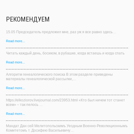
Читать каждый день, босиком, в рубашке, когда встаешь и когда спать
Read more...
Алгоритм генеалогического поиска В этом разделе приведены
материалы генеалогической рассылки,…
Read more...
https://elkoziorov.livejournal.com/23953.html «Кто был ничем тот станет
всем» – так пелось …
Read more...
Мандат Дан сей Мелитопольскимъ Уездным Военно-Революционнымъ
Комитетомъ т. Досифею Васильевичу…
Read more...
Verification: c7384209dc0de2d1
Read more...
Старинные монеты из серебра В Темы генеральных коллекций в