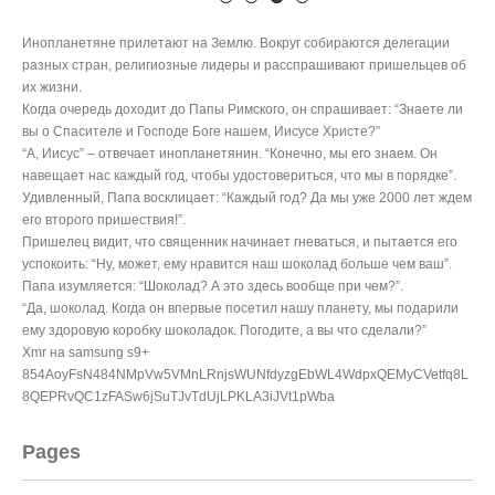
навещает нас каждый год, чтобы удостовериться, что мы в порядке”.
Удивленный, Папа восклицает: “Каждый год? Да мы уже 2000 лет ждем
его второго пришествия!”.
Пришелец видит, что священник начинает гневаться, и пытается его
успокоить: “Ну, может, ему нравится наш шоколад больше чем ваш”.
Папа изумляется: “Шоколад? А это здесь вообще при чем?”.
“Да, шоколад. Когда он впервые посетил нашу планету, мы подарили
ему здоровую коробку шоколадок. Погодите, а вы что сделали?”
Xmr на samsung s9+
854AoyFsN484NMpVw5VMnLRnjsWUNfdyzgEbWL4WdpxQEMyCVetfq8L
8QEPRvQC1zFASw6jSuTJvTdUjLPKLA3iJVt1pWba
Pages
#2691 (no title)
+из +моего окна
Автошкола ресурсы
Агеевы корни
Викторина о Москве
ПРИРОДА-РЯДОМ