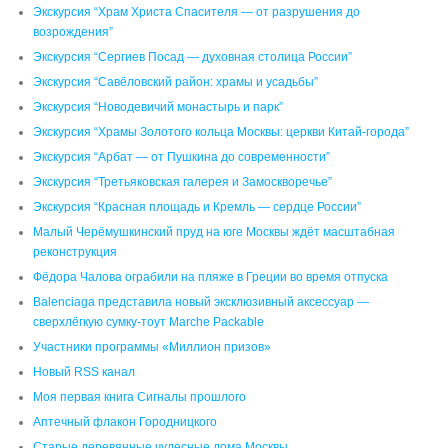
Экскурсия “Храм Христа Спасителя — от разрушения до
возрождения”
Экскурсия “Сергиев Посад — духовная столица России”
Экскурсия “Савёловский район: храмы и усадьбы”
Экскурсия “Новодевичий монастырь и парк”
Экскурсия “Храмы Золотого кольца Москвы: церкви Китай-города”
Экскурсия “Арбат — от Пушкина до современности”
Экскурсия “Третьяковская галерея и Замоскворечье”
Экскурсия “Красная площадь и Кремль — сердце России”
Малый Черёмушкинский пруд на юге Москвы ждёт масштабная
реконструкция
Фёдора Чалова ограбили на пляже в Греции во время отпуска
Balenciaga представила новый эксклюзивный аксессуар —
сверхлёгкую сумку-тоут Marche Packable
Участники программы «Миллион призов»
Новый RSS канал
Моя первая книга Сигналы прошлого
Аптечный флакон Городницкого
Старые деревянные чудесные дома Москвы