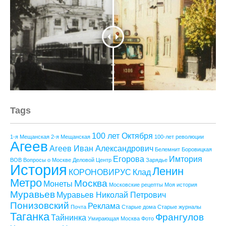
Tags
100 лет Октября
1-я Мещанская
2-я Мещанская
100-лет революции
Агеев
Агеев Иван Александрович
Белемнит
Боровицкая
Егорова
Имтория
ВОВ
Вопросы о Москве
Деловой Центр
Зарядье
История
Ленин
КОРОНОВИРУС
Клад
Метро
Москва
Монеты
Московские рецепты
Моя история
Муравьев
Муравьев Николай Петрович
Понизовский
Реклама
Почта
Старые дома
Старые журналы
Таганка
Франгулов
Тайнинка
Умирающая Москва
Фото