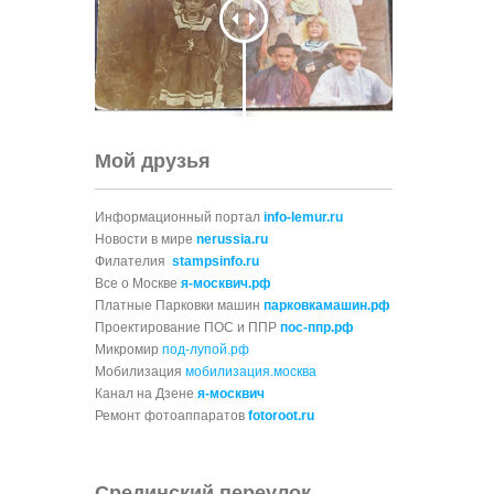
Мой друзья
Информационный портал
info-lemur.ru
Новости в мире
nerussia.ru
Филателия
stampsinfo.ru
Все о Москве
я-москвич.рф
Платные Парковки машин
парковкамашин.рф
Проектирование ПОС и ППР
пос-ппр.рф
Микромир
под-лупой.рф
Мобилизация
мобилизация.москва
Канал на Дзене
я-москвич
Ремонт фотоаппаратов
fotoroot.ru
Срединский переулок