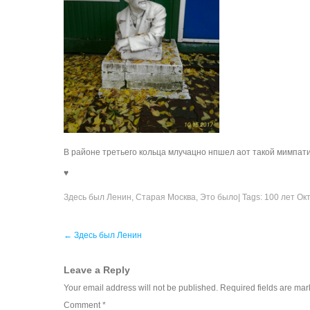
В районе третьего кольца млучацно нпшел аот такой мимпат
♥
Здесь был Ленин
,
Старая Москва
,
Это было
| Tags:
100 лет Ок
Post
←
Здесь был Ленин
navigation
Leave a Reply
Your email address will not be published.
Required fields are ma
Comment
*