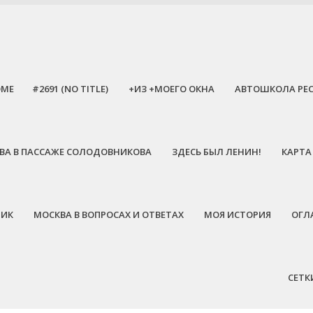
OME
#2691 (NO TITLE)
+ИЗ +МОЕГО ОКНА
АВТОШКОЛА РЕ
ЕЕВА В ПАССАЖЕ СОЛОДОВНИКОВА
ЗДЕСЬ БЫЛ ЛЕНИН!
КАРТА
НИК
МОСКВА В ВОПРОСАХ И ОТВЕТАХ
МОЯ ИСТОРИЯ
ОГЛ
СЕТК