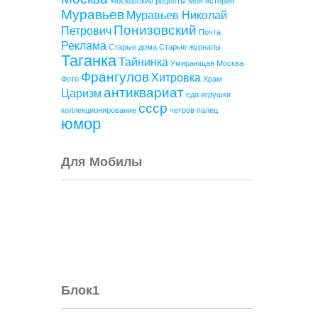
Московские рецепты
Моя история
Муравьев
Муравьев Николай
Понизовский
Петрович
Почта
Реклама
Старые дома
Старые журналы
Таганка
Тайнинка
Умирающая Москва
Франгулов
Хитровка
Фото
Храм
антиквариат
Царизм
еда
игрушки
ссср
коллекционирование
четров палец
юмор
Для Мобилы
Блок1