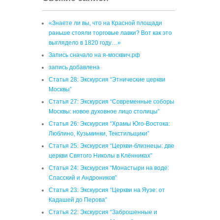
«Знаете ли вы, что на Красной площади
раньше стояли торговые лавки? Вот как это
выглядело в 1820 году…»
Запись сначало на я-москвич.рф
запись добавлена
Статья 28: Экскурсия “Этнические церкви
Москвы”
Статья 27: Экскурсия “Современные соборы
Москвы: новое духовное лицо столицы”
Статья 26: Экскурсия “Храмы Юго-Востока:
Люблино, Кузьминки, Текстильщики”
Статья 25: Экскурсия “Церкви-близнецы: две
церкви Святого Николы в Клённиках”
Статья 24: Экскурсия “Монастыри на воде:
Спасский и Андроников”
Статья 23: Экскурсия “Церкви на Яузе: от
Кадашей до Перова”
Статья 22: Экскурсия “Заброшенные и