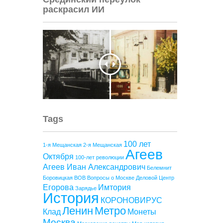
раскрасил ИИ
Tags
100 лет
1-я Мещанская
2-я Мещанская
Агеев
Октября
100-лет революции
Агеев Иван Александрович
Белемнит
Боровицкая
ВОВ
Вопросы о Москве
Деловой Центр
Егорова
Имтория
Зарядье
История
КОРОНОВИРУС
Ленин
Метро
Клад
Монеты
Москва