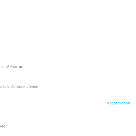
ичный бюстик.
тября
,
История
,
Ленин
Моссельпром
→
rked
*