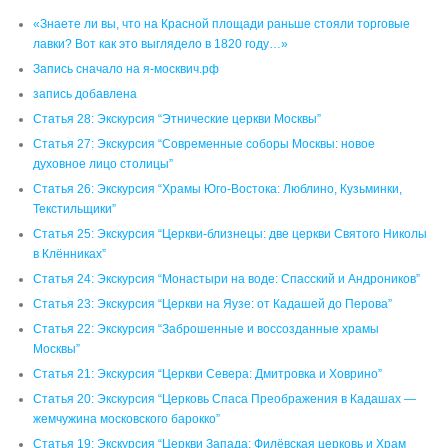
«Знаете ли вы, что на Красной площади раньше стояли торговые
лавки? Вот как это выглядело в 1820 году…»
Запись сначало на я-москвич.рф
запись добавлена
Статья 28: Экскурсия “Этнические церкви Москвы”
Статья 27: Экскурсия “Современные соборы Москвы: новое
духовное лицо столицы”
Статья 26: Экскурсия “Храмы Юго-Востока: Люблино, Кузьминки,
Текстильщики”
Статья 25: Экскурсия “Церкви-близнецы: две церкви Святого Николы
в Клённиках”
Статья 24: Экскурсия “Монастыри на воде: Спасский и Андроников”
Статья 23: Экскурсия “Церкви на Яузе: от Кадашей до Перова”
Статья 22: Экскурсия “Заброшенные и воссозданные храмы
Москвы”
Статья 21: Экскурсия “Церкви Севера: Дмитровка и Ховрино”
Статья 20: Экскурсия “Церковь Спаса Преображения в Кадашах —
жемчужина московского барокко”
Статья 19: Экскурсия “Церкви Запада: Филёвская церковь и Храм