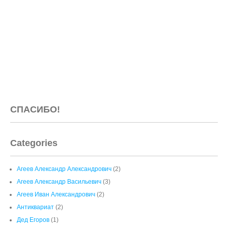
СПАСИБО!
Categories
Агеев Александр Александрович
(2)
Агеев Александр Васильевич
(3)
Агеев Иван Александрович
(2)
Антиквариат
(2)
Дед Егоров
(1)
Доброе утро
(9)
За рубежом
(2)
Здесь был Ленин
(5)
Исторический факт
(1)
История СССР
(2)
Календарь
(10)
КОРОНОВИРУС
(3)
Метро
(5)