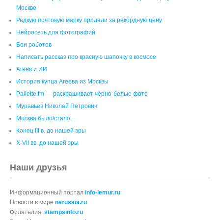
Москве
Редкую почтовую марку продали за рекордную цену
Нейросеть для фотографий
Бои роботов
Написать рассказ про красную шапочку в космосе
Агеев и ИИ
История купца Агеева из Москвы
Pallette.fm — раскрашивает чёрно‑белые фото
Муравьев Николай Петрович
Москва было/стало.
Конец III в. до нашей эры
X-VII вв. до нашей эры
Наши друзья
Информационный портал
info-lemur.ru
Новости в мире
nerussia.ru
Филателия
stampsinfo.ru