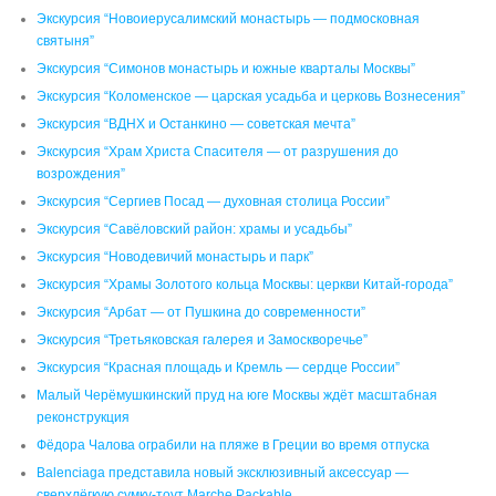
Экскурсия “Новоиерусалимский монастырь — подмосковная
святыня”
Экскурсия “Симонов монастырь и южные кварталы Москвы”
Экскурсия “Коломенское — царская усадьба и церковь Вознесения”
Экскурсия “ВДНХ и Останкино — советская мечта”
Экскурсия “Храм Христа Спасителя — от разрушения до
возрождения”
Экскурсия “Сергиев Посад — духовная столица России”
Экскурсия “Савёловский район: храмы и усадьбы”
Экскурсия “Новодевичий монастырь и парк”
Экскурсия “Храмы Золотого кольца Москвы: церкви Китай-города”
Экскурсия “Арбат — от Пушкина до современности”
Экскурсия “Третьяковская галерея и Замоскворечье”
Экскурсия “Красная площадь и Кремль — сердце России”
Малый Черёмушкинский пруд на юге Москвы ждёт масштабная
реконструкция
Фёдора Чалова ограбили на пляже в Греции во время отпуска
Balenciaga представила новый эксклюзивный аксессуар —
сверхлёгкую сумку-тоут Marche Packable