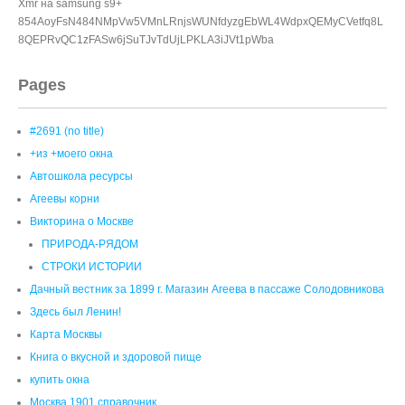
Автошкола ресурсы
Агеевы корни
Викторина о Москве
ПРИРОДА-РЯДОМ
СТРОКИ ИСТОРИИ
Дачный вестник за 1899 г. Магазин Агеева в пассаже Солодовникова
Здесь был Ленин!
Карта Москвы
Книга о вкусной и здоровой пище
купить окна
Москва 1901 справочник
Москва в вопросах и ответах
1. Где самое высокое место Москвы?
10. Какой из бульваров Бульварного кольца столицы самый
короткий? И какой самый широкий?
11. Какое славянское племя жило на территории Москвы до
возникновения города?
12. Как называются семь легендарных холмов, на которых стоит
Москва?