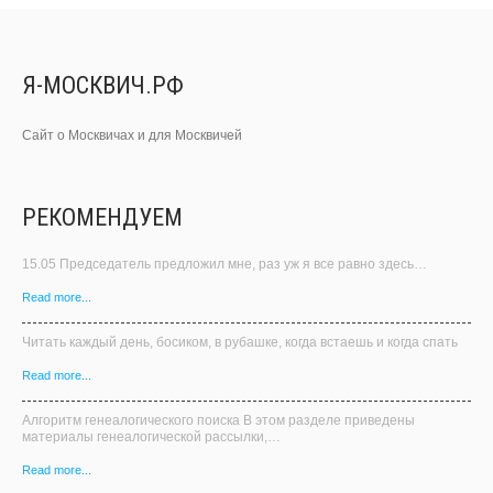
РЕКОМЕНДУЕМ
15.05 Председатель предложил мне, раз уж я все равно здесь…
Read more...
Читать каждый день, босиком, в рубашке, когда встаешь и когда спать
Read more...
Алгоритм генеалогического поиска В этом разделе приведены
материалы генеалогической рассылки,…
Read more...
https://elkoziorov.livejournal.com/23953.html «Кто был ничем тот станет
всем» – так пелось …
Read more...
Мандат Дан сей Мелитопольскимъ Уездным Военно-Революционнымъ
Комитетомъ т. Досифею Васильевичу…
Read more...