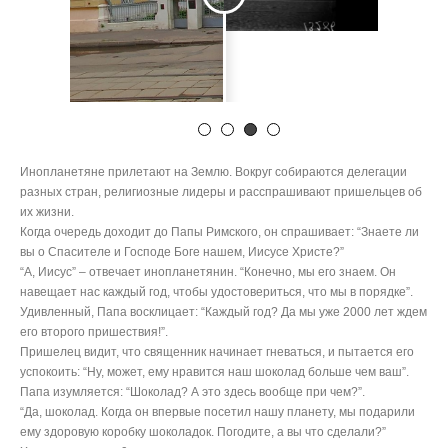
разных стран, религиозные лидеры и расспрашивают пришельцев об
их жизни.
Когда очередь доходит до Папы Римского, он спрашивает: “Знаете ли
вы о Спасителе и Господе Боге нашем, Иисусе Христе?”
“А, Иисус” – отвечает инопланетянин. “Конечно, мы его знаем. Он
навещает нас каждый год, чтобы удостовериться, что мы в порядке”.
Удивленный, Папа восклицает: “Каждый год? Да мы уже 2000 лет ждем
его второго пришествия!”.
Пришелец видит, что священник начинает гневаться, и пытается его
успокоить: “Ну, может, ему нравится наш шоколад больше чем ваш”.
Папа изумляется: “Шоколад? А это здесь вообще при чем?”.
“Да, шоколад. Когда он впервые посетил нашу планету, мы подарили
ему здоровую коробку шоколадок. Погодите, а вы что сделали?”
Xmr на samsung s9+
854AoyFsN484NMpVw5VMnLRnjsWUNfdyzgEbWL4WdpxQEMyCVetfq8L
8QEPRvQC1zFASw6jSuTJvTdUjLPKLA3iJVt1pWba
Pages
#2691 (no title)
+из +моего окна