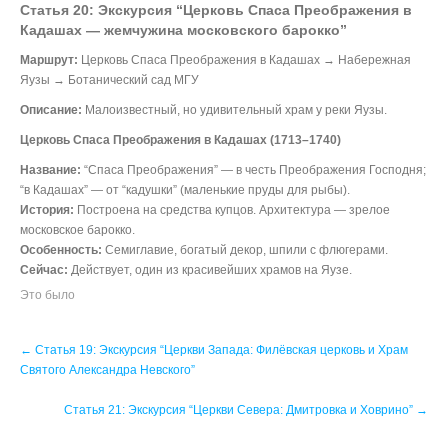
Статья 20: Экскурсия “Церковь Спаса Преображения в
Кадашах — жемчужина московского барокко”
Маршрут:
Церковь Спаса Преображения в Кадашах → Набережная
Яузы → Ботанический сад МГУ
Описание:
Малоизвестный, но удивительный храм у реки Яузы.
Церковь Спаса Преображения в Кадашах (1713–1740)
Название:
“Спаса Преображения” — в честь Преображения Господня;
“в Кадашах” — от “кадушки” (маленькие пруды для рыбы).
История:
Построена на средства купцов. Архитектура — зрелое
московское барокко.
Особенность:
Семиглавие, богатый декор, шпили с флюгерами.
Сейчас:
Действует, один из красивейших храмов на Яузе.
Это было
Post
←
Статья 19: Экскурсия “Церкви Запада: Филёвская церковь и Храм
navigation
Святого Александра Невского”
Статья 21: Экскурсия “Церкви Севера: Дмитровка и Ховрино”
→