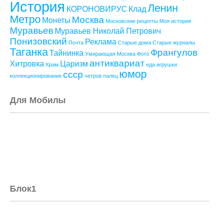
История
Ленин
КОРОНОВИРУС
Клад
Метро
Москва
Монеты
Московские рецепты
Моя история
Муравьев
Муравьев Николай Петрович
Понизовский
Реклама
Почта
Старые дома
Старые журналы
Таганка
Франгулов
Тайнинка
Умирающая Москва
Фото
антиквариат
Хитровка
Царизм
Храм
еда
игрушки
юмор
ссср
коллекционирование
четров палец
Для Мобилы
Блок1