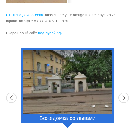
Статья о даче Агеева
https://nedelya-v-okruge.ru/dachnaya-zhizn-
tajninki-na-styke-xix-xx-vekov-1-1.html
Скоро новый сайт
под-лупой.рф