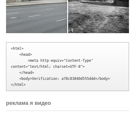
        <meta http-equiv="Content-Type" 
content="text/html; charset=UTF-8">

    </head>

    <body>Verification: a78c83840d555ddd</body>

</html>
реклама я видео