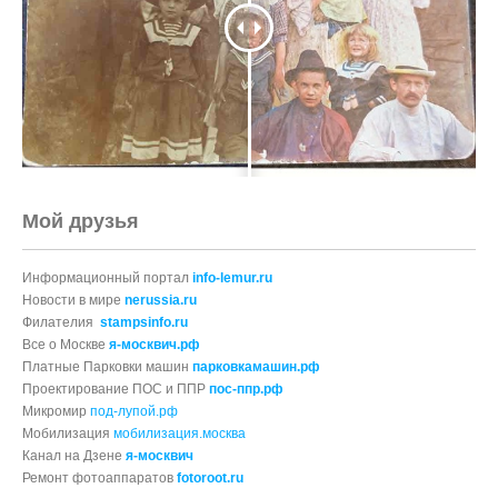
Мой друзья
Информационный портал
info-lemur.ru
Новости в мире
nerussia.ru
Филателия
stampsinfo.ru
Все о Москве
я-москвич.рф
Платные Парковки машин
парковкамашин.рф
Проектирование ПОС и ППР
пос-ппр.рф
Микромир
под-лупой.рф
Мобилизация
мобилизация.москва
Канал на Дзене
я-москвич
Ремонт фотоаппаратов
fotoroot.ru