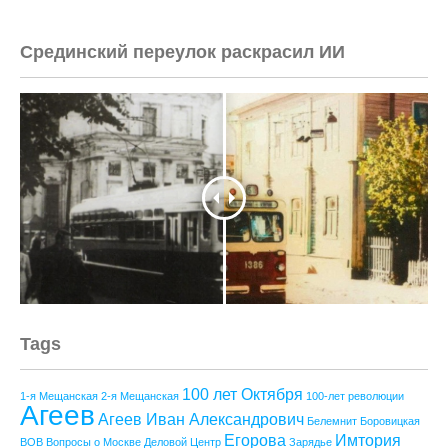
Срединский переулок раскрасил ИИ
Tags
100 лет Октября
1-я Мещанская
2-я Мещанская
100-лет революции
Агеев
Агеев Иван Александрович
Белемнит
Боровицкая
Егорова
Имтория
ВОВ
Вопросы о Москве
Деловой Центр
Зарядье