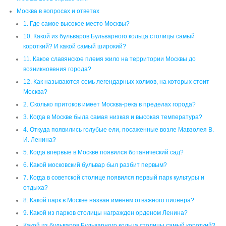
2. Сколько притоков имеет Москва-река в пределах города?
3. Когда в Москве была самая низкая и высокая температура?
4. Откуда появились голубые ели, посаженные возле Мавзолея В.
И. Ленина?
5. Когда впервые в Москве появился ботанический сад?
6. Какой московский бульвар был разбит первым?
7. Когда в советской столице появился первый парк культуры и
отдыха?
8. Какой парк в Москве назван именем отважного пионера?
9. Какой из парков столицы награжден орденом Ленина?
Какой из бульваров Бульварного кольца столицы самый короткий?
И какой самый широкий?
Моя история
Дача купцов Агеевых
Польские корни
Торговый дом “Новиков, Егоров и К”
Оглавление
пластиковые окна