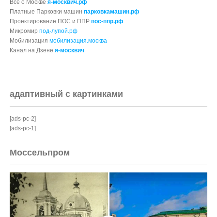
Все о Москве
я-москвич.рф
Платные Парковки машин
парковкамашин.рф
Проектирование ПОС и ППР
пос-ппр.рф
Микромир
под-лупой.рф
Мобилизация
мобилизация.москва
Канал на Дзене
я-москвич
адаптивный с картинками
[ads-pc-2]
[ads-pc-1]
Моссельпром