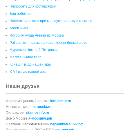
Нейросеть для фотографий
Бои роботов
Написать рассказ про красную шапочку в космосе
Агеев и ИИ
История купца Агеева из Москвы
Pallette.fm — раскрашивает чёрно‑белые фото
Муравьев Николай Петрович
Москва было/стало.
Конец III в. до нашей эры
X-VII вв. до нашей эры
Наши друзья
Информационный портал
info-lemur.ru
Новости в мире
nerussia.ru
Филателия
stampsinfo.ru
Все о Москве
я-москвич.рф
Платные Парковки машин
парковкамашин.рф
Проектирование ПОС и ППР
пос-ппр.рф