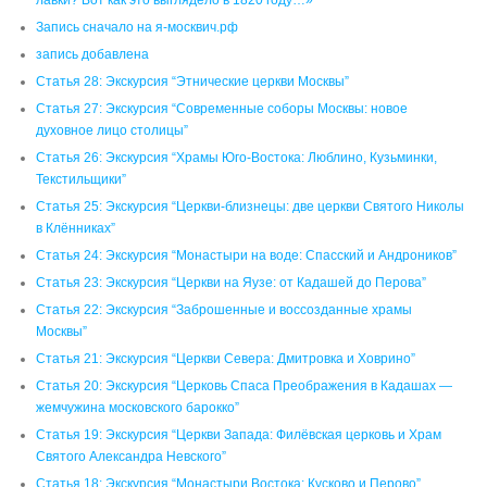
Запись сначало на я-москвич.рф
запись добавлена
Статья 28: Экскурсия “Этнические церкви Москвы”
Статья 27: Экскурсия “Современные соборы Москвы: новое
духовное лицо столицы”
Статья 26: Экскурсия “Храмы Юго-Востока: Люблино, Кузьминки,
Текстильщики”
Статья 25: Экскурсия “Церкви-близнецы: две церкви Святого Николы
в Клённиках”
Статья 24: Экскурсия “Монастыри на воде: Спасский и Андроников”
Статья 23: Экскурсия “Церкви на Яузе: от Кадашей до Перова”
Статья 22: Экскурсия “Заброшенные и воссозданные храмы
Москвы”
Статья 21: Экскурсия “Церкви Севера: Дмитровка и Ховрино”
Статья 20: Экскурсия “Церковь Спаса Преображения в Кадашах —
жемчужина московского барокко”
Статья 19: Экскурсия “Церкви Запада: Филёвская церковь и Храм
Святого Александра Невского”
Статья 18: Экскурсия “Монастыри Востока: Кусково и Перово”