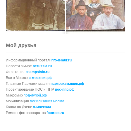
Мой друзья
Информационный портал
info-lemur.ru
Новости в мире
nerussia.ru
Филателия
stampsinfo.ru
Все о Москве
я-москвич.рф
Платные Парковки машин
парковкамашин.рф
Проектирование ПОС и ППР
пос-ппр.рф
Микромир
под-лупой.рф
Мобилизация
мобилизация.москва
Канал на Дзене
я-москвич
Ремонт фотоаппаратов
fotoroot.ru