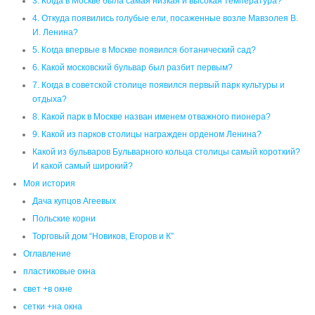
3. Когда в Москве была самая низкая и высокая температура?
4. Откуда появились голубые ели, посаженные возле Мавзолея В.
И. Ленина?
5. Когда впервые в Москве появился ботанический сад?
6. Какой московский бульвар был разбит первым?
7. Когда в советской столице появился первый парк культуры и
отдыха?
8. Какой парк в Москве назван именем отважного пионера?
9. Какой из парков столицы награжден орденом Ленина?
Какой из бульваров Бульварного кольца столицы самый короткий?
И какой самый широкий?
Моя история
Дача купцов Агеевых
Польские корни
Торговый дом “Новиков, Егоров и К”
Оглавление
пластиковые окна
свет +в окне
сетки +на окна