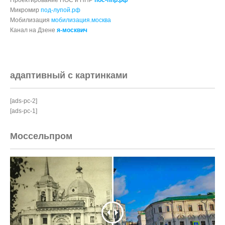
Микромир
под-лупой.рф
Мобилизация
мобилизация.москва
Канал на Дзене
я-москвич
адаптивный с картинками
[ads-pc-2]
[ads-pc-1]
Моссельпром