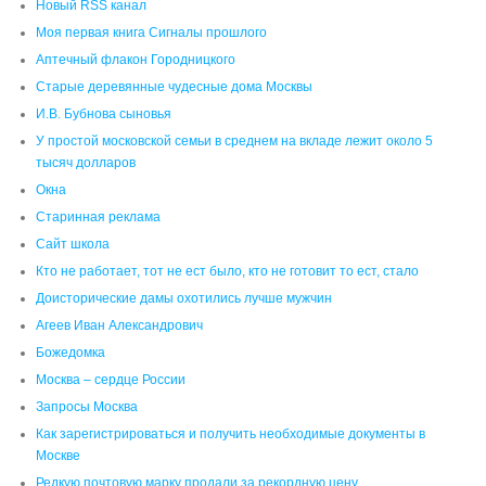
Новый RSS канал
Моя первая книга Сигналы прошлого
Аптечный флакон Городницкого
Старые деревянные чудесные дома Москвы
И.В. Бубнова сыновья
У простой московской семьи в среднем на вкладе лежит около 5
тысяч долларов
Окна
Старинная реклама
Сайт школа
Кто не работает, тот не ест было, кто не готовит то ест, стало
Доисторические дамы охотились лучше мужчин
Агеев Иван Александрович
Божедомка
Москва – сердце России
Запросы Москва
Как зарегистрироваться и получить необходимые документы в
Москве
Редкую почтовую марку продали за рекордную цену