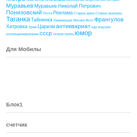
Муравьев
Муравьев Николай Петрович
Понизовский
Реклама
Почта
Старые дома
Старые журналы
Таганка
Франгулов
Тайнинка
Умирающая Москва
Фото
антиквариат
Хитровка
Царизм
Храм
еда
игрушки
юмор
ссср
коллекционирование
четров палец
Для Мобилы
Блок1
счетчик