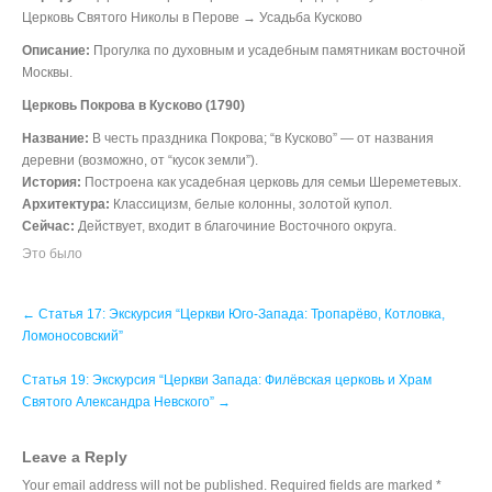
Церковь Святого Николы в Перове → Усадьба Кусково
Описание:
Прогулка по духовным и усадебным памятникам восточной
Москвы.
Церковь Покрова в Кусково (1790)
Название:
В честь праздника Покрова; “в Кусково” — от названия
деревни (возможно, от “кусок земли”).
История:
Построена как усадебная церковь для семьи Шереметевых.
Архитектура:
Классицизм, белые колонны, золотой купол.
Сейчас:
Действует, входит в благочиние Восточного округа.
Это было
Post
←
Статья 17: Экскурсия “Церкви Юго-Запада: Тропарёво, Котловка,
navigation
Ломоносовский”
Статья 19: Экскурсия “Церкви Запада: Филёвская церковь и Храм
Святого Александра Невского”
→
Leave a Reply
Your email address will not be published.
Required fields are marked
*