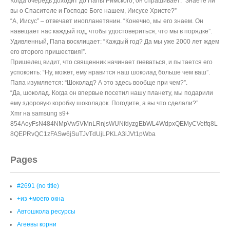
Когда очередь доходит до Папы Римского, он спрашивает: “Знаете ли
вы о Спасителе и Господе Боге нашем, Иисусе Христе?”
“А, Иисус” – отвечает инопланетянин. “Конечно, мы его знаем. Он
навещает нас каждый год, чтобы удостовериться, что мы в порядке”.
Удивленный, Папа восклицает: “Каждый год? Да мы уже 2000 лет ждем
его второго пришествия!”.
Пришелец видит, что священник начинает гневаться, и пытается его
успокоить: “Ну, может, ему нравится наш шоколад больше чем ваш”.
Папа изумляется: “Шоколад? А это здесь вообще при чем?”.
“Да, шоколад. Когда он впервые посетил нашу планету, мы подарили
ему здоровую коробку шоколадок. Погодите, а вы что сделали?”
Xmr на samsung s9+
854AoyFsN484NMpVw5VMnLRnjsWUNfdyzgEbWL4WdpxQEMyCVetfq8L
8QEPRvQC1zFASw6jSuTJvTdUjLPKLA3iJVt1pWba
Pages
#2691 (no title)
+из +моего окна
Автошкола ресурсы
Агеевы корни