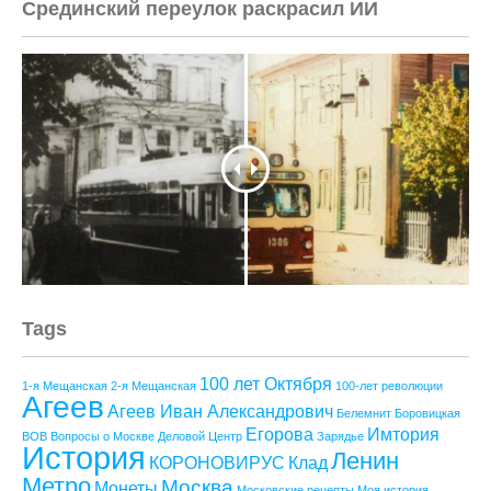
Срединский переулок раскрасил ИИ
Tags
100 лет Октября
1-я Мещанская
2-я Мещанская
100-лет революции
Агеев
Агеев Иван Александрович
Белемнит
Боровицкая
Егорова
Имтория
ВОВ
Вопросы о Москве
Деловой Центр
Зарядье
История
Ленин
КОРОНОВИРУС
Клад
Метро
Москва
Монеты
Московские рецепты
Моя история