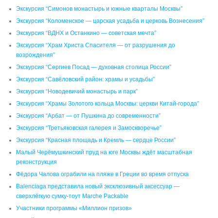
Экскурсия “Симонов монастырь и южные кварталы Москвы”
Экскурсия “Коломенское — царская усадьба и церковь Вознесения”
Экскурсия “ВДНХ и Останкино — советская мечта”
Экскурсия “Храм Христа Спасителя — от разрушения до
возрождения”
Экскурсия “Сергиев Посад — духовная столица России”
Экскурсия “Савёловский район: храмы и усадьбы”
Экскурсия “Новодевичий монастырь и парк”
Экскурсия “Храмы Золотого кольца Москвы: церкви Китай-города”
Экскурсия “Арбат — от Пушкина до современности”
Экскурсия “Третьяковская галерея и Замоскворечье”
Экскурсия “Красная площадь и Кремль — сердце России”
Малый Черёмушкинский пруд на юге Москвы ждёт масштабная
реконструкция
Фёдора Чалова ограбили на пляже в Греции во время отпуска
Balenciaga представила новый эксклюзивный аксессуар —
сверхлёгкую сумку-тоут Marche Packable
Участники программы «Миллион призов»