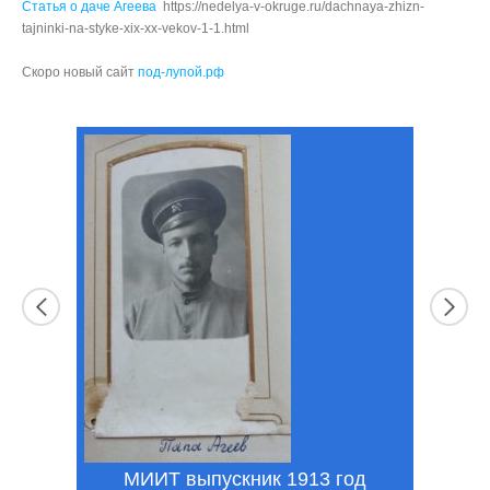
Статья о даче Агеева
https://nedelya-v-okruge.ru/dachnaya-zhizn-
tajninki-na-styke-xix-xx-vekov-1-1.html
Скоро новый сайт
под-лупой.рф
МИИТ выпускник 1913 год