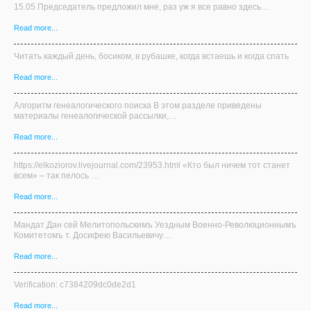
15.05 Председатель предложил мне, раз уж я все равно здесь…
Read more...
Читать каждый день, босиком, в рубашке, когда встаешь и когда спать
Read more...
Алгоритм генеалогического поиска В этом разделе приведены
материалы генеалогической рассылки,…
Read more...
https://elkoziorov.livejournal.com/23953.html «Кто был ничем тот станет
всем» – так пелось …
Read more...
Мандат Дан сей Мелитопольскимъ Уездным Военно-Революционнымъ
Комитетомъ т. Досифею Васильевичу…
Read more...
Verification: c7384209dc0de2d1
Read more...