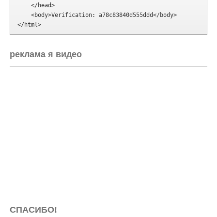
    </head>

    <body>Verification: a78c83840d555ddd</body>

</html>
реклама я видео
СПАСИБО!