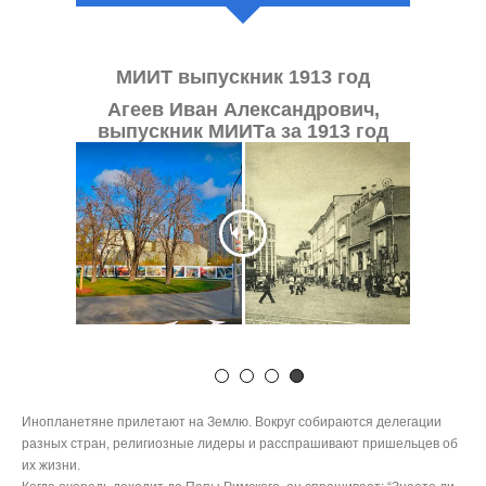
ми
МИИТ выпускник 1913 год
Агеев Иван Александрович,
еволюции
1895 Образ
выпускник МИИТа за 1913 год
борьбы
1898 13-1
провоз
де
а
Инопланетяне прилетают на Землю. Вокруг собираются делегации
разных стран, религиозные лидеры и расспрашивают пришельцев об
их жизни.