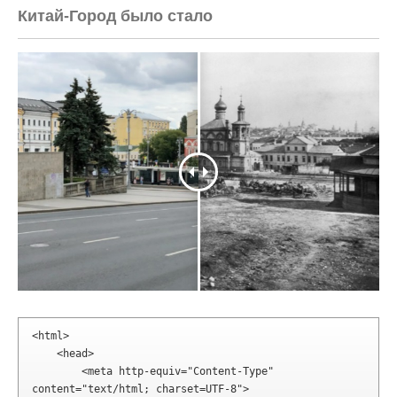
Китай-Город было стало
<html>

    <head>

        <meta http-equiv="Content-Type" 
content="text/html; charset=UTF-8">
