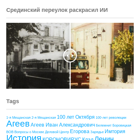
Срединский переулок раскрасил ИИ
Tags
100 лет Октября
1-я Мещанская
2-я Мещанская
100-лет революции
Агеев
Агеев Иван Александрович
Белемнит
Боровицкая
Егорова
Имтория
ВОВ
Вопросы о Москве
Деловой Центр
Зарядье
История
Ленин
КОРОНОВИРУС
Клад