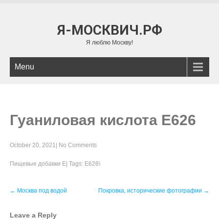
Я-МОСКВИЧ.РФ
Я люблю Москву!
Menu
Гуаниловая кислота E626
October 20, 2021
|
No Comments
Пищевые добавки Е
| Tags:
E626\
Post
←
Москва под водой
Покровка, исторические фотографии
→
navigation
Leave a Reply