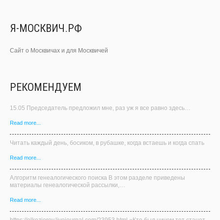
Я-МОСКВИЧ.РФ
Сайт о Москвичах и для Москвичей
РЕКОМЕНДУЕМ
15.05 Председатель предложил мне, раз уж я все равно здесь…
Read more...
Читать каждый день, босиком, в рубашке, когда встаешь и когда спать
Read more...
Алгоритм генеалогического поиска В этом разделе приведены
материалы генеалогической рассылки,…
Read more...
https://elkoziorov.livejournal.com/23953.html «Кто был ничем тот станет
всем» – так пелось …