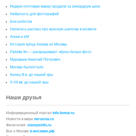
Редкую почтовую марку продали за рекордную цену
Нейросеть для фотографий
Бои роботов
Написать рассказ про красную шапочку в космосе
Агеев и ИИ
История купца Агеева из Москвы
Pallette.fm — раскрашивает чёрно‑белые фото
Муравьев Николай Петрович
Москва было/стало.
Конец III в. до нашей эры
X-VII вв. до нашей эры
Наши друзья
Информационный портал
info-lemur.ru
Новости в мире
nerussia.ru
Филателия
stampsinfo.ru
Все о Москве
я-москвич.рф