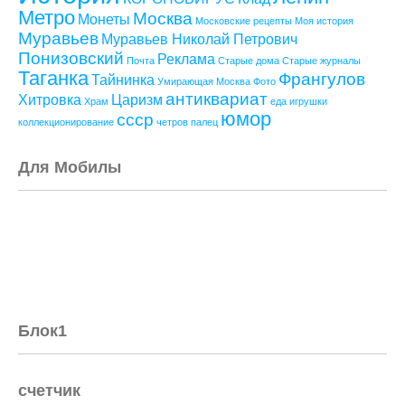
Метро
Москва
Монеты
Московские рецепты
Моя история
Муравьев
Муравьев Николай Петрович
Понизовский
Реклама
Почта
Старые дома
Старые журналы
Таганка
Франгулов
Тайнинка
Умирающая Москва
Фото
антиквариат
Хитровка
Царизм
Храм
еда
игрушки
юмор
ссср
коллекционирование
четров палец
Для Мобилы
Блок1
счетчик