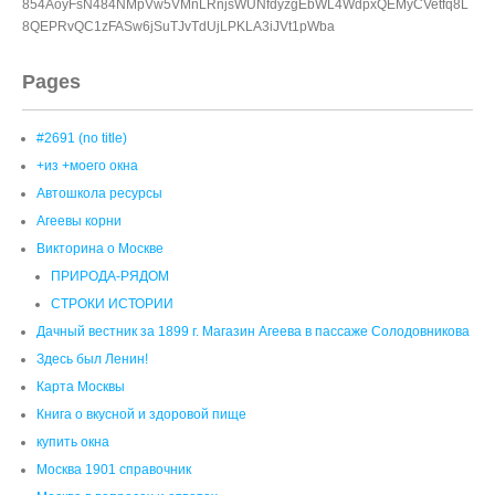
8QEPRvQC1zFASw6jSuTJvTdUjLPKLA3iJVt1pWba
Pages
#2691 (no title)
+из +моего окна
Автошкола ресурсы
Агеевы корни
Викторина о Москве
ПРИРОДА-РЯДОМ
СТРОКИ ИСТОРИИ
Дачный вестник за 1899 г. Магазин Агеева в пассаже Солодовникова
Здесь был Ленин!
Карта Москвы
Книга о вкусной и здоровой пище
купить окна
Москва 1901 справочник
Москва в вопросах и ответах