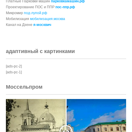
Платные Парковки машин
парковкамашин.рф
Проектирование ПОС и ППР
пос-ппр.рф
Микромир
под-лупой.рф
Мобилизация
мобилизация.москва
Канал на Дзене
я-москвич
адаптивный с картинками
[ads-pc-2]
[ads-pc-1]
Моссельпром