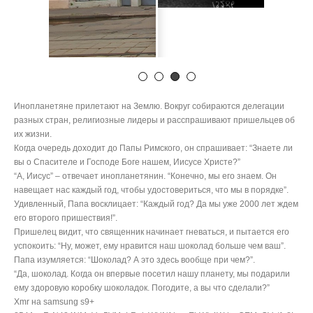
Инопланетяне прилетают на Землю. Вокруг собираются делегации
разных стран, религиозные лидеры и расспрашивают пришельцев об
их жизни.
Когда очередь доходит до Папы Римского, он спрашивает: “Знаете ли
вы о Спасителе и Господе Боге нашем, Иисусе Христе?”
“А, Иисус” – отвечает инопланетянин. “Конечно, мы его знаем. Он
навещает нас каждый год, чтобы удостовериться, что мы в порядке”.
Удивленный, Папа восклицает: “Каждый год? Да мы уже 2000 лет ждем
его второго пришествия!”.
Пришелец видит, что священник начинает гневаться, и пытается его
успокоить: “Ну, может, ему нравится наш шоколад больше чем ваш”.
Папа изумляется: “Шоколад? А это здесь вообще при чем?”.
“Да, шоколад. Когда он впервые посетил нашу планету, мы подарили
ему здоровую коробку шоколадок. Погодите, а вы что сделали?”
Xmr на samsung s9+
854AoyFsN484NMpVw5VMnLRnjsWUNfdyzgEbWL4WdpxQEMyCVetfq8L