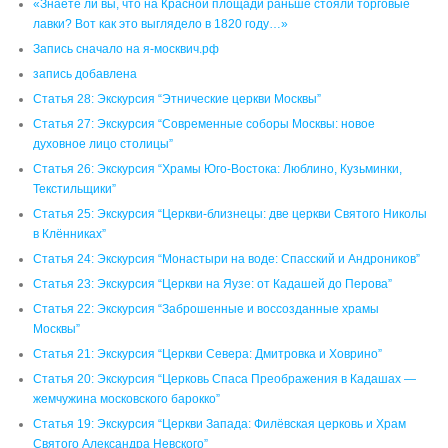
«Знаете ли вы, что на Красной площади раньше стояли торговые
лавки? Вот как это выглядело в 1820 году…»
Запись сначало на я-москвич.рф
запись добавлена
Статья 28: Экскурсия “Этнические церкви Москвы”
Статья 27: Экскурсия “Современные соборы Москвы: новое
духовное лицо столицы”
Статья 26: Экскурсия “Храмы Юго-Востока: Люблино, Кузьминки,
Текстильщики”
Статья 25: Экскурсия “Церкви-близнецы: две церкви Святого Николы
в Клённиках”
Статья 24: Экскурсия “Монастыри на воде: Спасский и Андроников”
Статья 23: Экскурсия “Церкви на Яузе: от Кадашей до Перова”
Статья 22: Экскурсия “Заброшенные и воссозданные храмы
Москвы”
Статья 21: Экскурсия “Церкви Севера: Дмитровка и Ховрино”
Статья 20: Экскурсия “Церковь Спаса Преображения в Кадашах —
жемчужина московского барокко”
Статья 19: Экскурсия “Церкви Запада: Филёвская церковь и Храм
Святого Александра Невского”