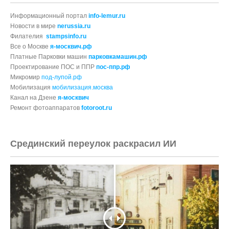
Информационный портал
info-lemur.ru
Новости в мире
nerussia.ru
Филателия
stampsinfo.ru
Все о Москве
я-москвич.рф
Платные Парковки машин
парковкамашин.рф
Проектирование ПОС и ППР
пос-ппр.рф
Микромир
под-лупой.рф
Мобилизация
мобилизация.москва
Канал на Дзене
я-москвич
Ремонт фотоаппаратов
fotoroot.ru
Срединский переулок раскрасил ИИ