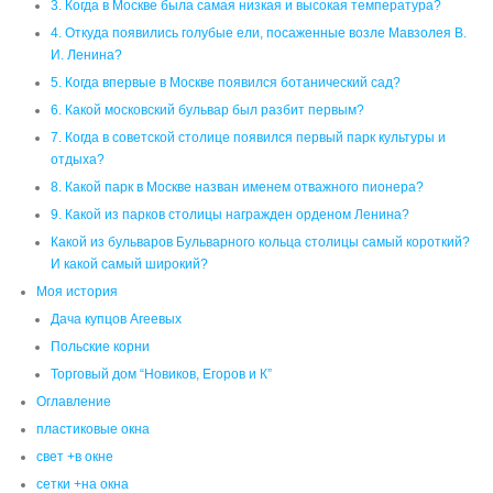
3. Когда в Москве была самая низкая и высокая температура?
4. Откуда появились голубые ели, посаженные возле Мавзолея В.
И. Ленина?
5. Когда впервые в Москве появился ботанический сад?
6. Какой московский бульвар был разбит первым?
7. Когда в советской столице появился первый парк культуры и
отдыха?
8. Какой парк в Москве назван именем отважного пионера?
9. Какой из парков столицы награжден орденом Ленина?
Какой из бульваров Бульварного кольца столицы самый короткий?
И какой самый широкий?
Моя история
Дача купцов Агеевых
Польские корни
Торговый дом “Новиков, Егоров и К”
Оглавление
пластиковые окна
свет +в окне
сетки +на окна