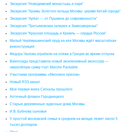
Экскурсия “Новодевичий монастырь и парк”
Экскурсия “Храмы Золотого кольца Москвы: церкви Китай-города”
Экскурсия “Арбат — от Пушкина до современности”
Экскурсия “Третьяковская галерея и Замоскворечье”
Экскурсия “Красная площадь и Кремль — сердце России”
Малый Черёмушкинский пруд на юге Москвы ждёт масштабная
реконструкция
Фёдора Чалова ограбили на пляже в Греции во время отпуска
Balenciaga представила новый эксклюзивный аксессуар —
сверхлёгкую сумку-тоут Marche Packable
Участники программы «Миллион призов»
Новый RSS канал
Моя первая книга Сигналы прошлого
Аптечный флакон Городницкого
Старые деревянные чудесные дома Москвы
И.В. Бубнова сыновья
У простой московской семьи в среднем на вкладе лежит около 5
тысяч долларов
Окна