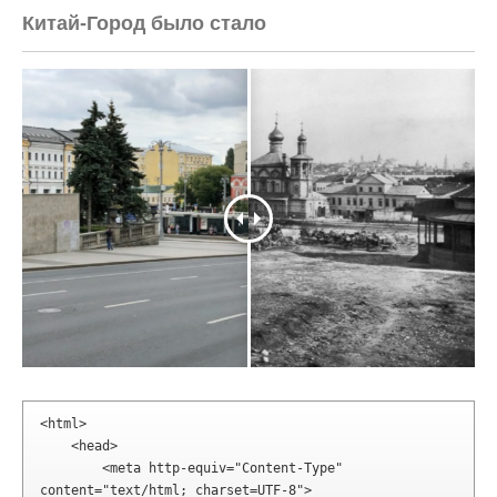
Китай-Город было стало
<html>

    <head>

        <meta http-equiv="Content-Type" 
content="text/html; charset=UTF-8">
