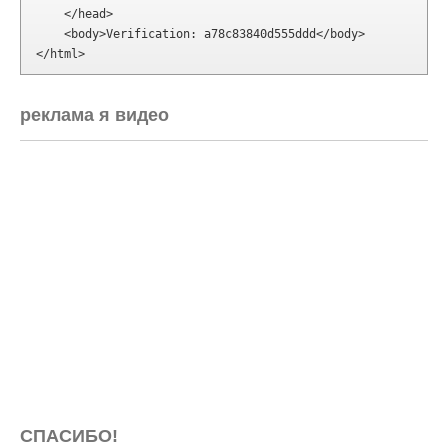
    </head>

    <body>Verification: a78c83840d555ddd</body>

</html>
реклама я видео
СПАСИБО!