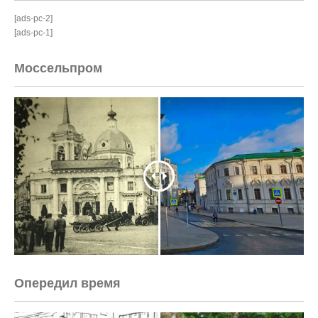
[ads-pc-2]
[ads-pc-1]
Моссельпром
Опередил время