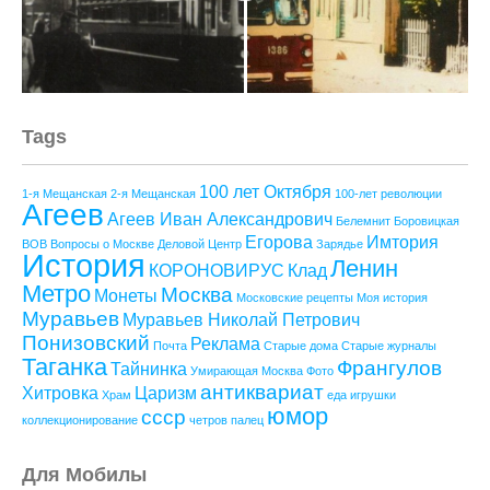
Tags
100 лет Октября
1-я Мещанская
2-я Мещанская
100-лет революции
Агеев
Агеев Иван Александрович
Белемнит
Боровицкая
Егорова
Имтория
ВОВ
Вопросы о Москве
Деловой Центр
Зарядье
История
Ленин
КОРОНОВИРУС
Клад
Метро
Москва
Монеты
Московские рецепты
Моя история
Муравьев
Муравьев Николай Петрович
Понизовский
Реклама
Почта
Старые дома
Старые журналы
Таганка
Франгулов
Тайнинка
Умирающая Москва
Фото
антиквариат
Хитровка
Царизм
Храм
еда
игрушки
юмор
ссср
коллекционирование
четров палец
Для Мобилы