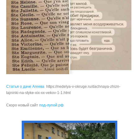
Статья о даче Агеева
https://nedelya-v-okruge.ru/dachnaya-zhizn-
tajninki-na-styke-xix-xx-vekov-1-1.html
Скоро новый сайт
под-лупой.рф