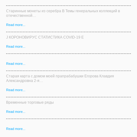
Старинные монеты из серебра В Темы генеральных коллекций в
отечественной…
Read more...
J КОРОНОВИРУС СТАТИСТИКА COVID-19 E
Read more...
Read more...
Старая карта с домом моей прапрабабушки Егорова Клавдия
Александровна 2-я…
Read more...
Временные торговые ряды
Read more...
Read more...