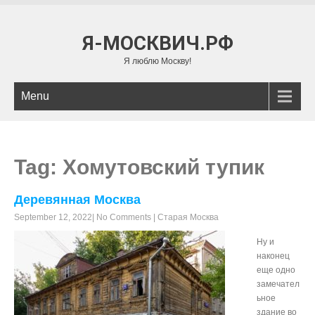
Я-МОСКВИЧ.РФ
Я люблю Москву!
Menu
Tag: Хомутовский тупик
Деревянная Москва
September 12, 2022
|
No Comments
|
Старая Москва
Ну и
наконец
еще одно
замечател
ьное
здание во