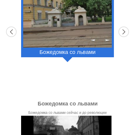
Божедомка со львами
к
Божедомка со львами
МИИ
Агее
Божедомка со львами сейчас и до революции
выпус