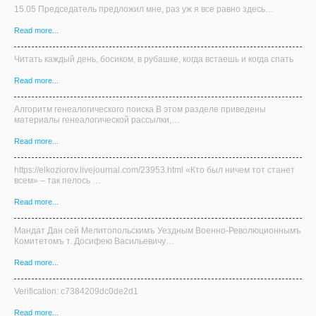
15.05 Председатель предложил мне, раз уж я все равно здесь…
Read more...
Читать каждый день, босиком, в рубашке, когда встаешь и когда спать
Read more...
Алгоритм генеалогического поиска В этом разделе приведены
материалы генеалогической рассылки,…
Read more...
https://elkoziorov.livejournal.com/23953.html «Кто был ничем тот станет
всем» – так пелось …
Read more...
Мандат Дан сей Мелитопольскимъ Уездным Военно-Революционнымъ
Комитетомъ т. Досифею Васильевичу…
Read more...
Verification: c7384209dc0de2d1
Read more...