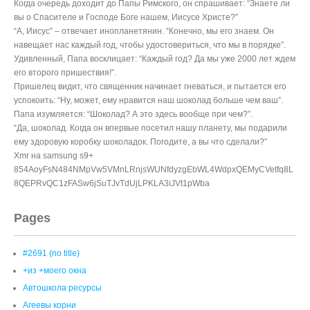
Когда очередь доходит до Папы Римского, он спрашивает: “Знаете ли
вы о Спасителе и Господе Боге нашем, Иисусе Христе?”
“А, Иисус” – отвечает инопланетянин. “Конечно, мы его знаем. Он
навещает нас каждый год, чтобы удостовериться, что мы в порядке”.
Удивленный, Папа восклицает: “Каждый год? Да мы уже 2000 лет ждем
его второго пришествия!”.
Пришелец видит, что священник начинает гневаться, и пытается его
успокоить: “Ну, может, ему нравится наш шоколад больше чем ваш”.
Папа изумляется: “Шоколад? А это здесь вообще при чем?”.
“Да, шоколад. Когда он впервые посетил нашу планету, мы подарили
ему здоровую коробку шоколадок. Погодите, а вы что сделали?”
Xmr на samsung s9+
854AoyFsN484NMpVw5VMnLRnjsWUNfdyzgEbWL4WdpxQEMyCVetfq8L
8QEPRvQC1zFASw6jSuTJvTdUjLPKLA3iJVt1pWba
Pages
#2691 (no title)
+из +моего окна
Автошкола ресурсы
Агеевы корни