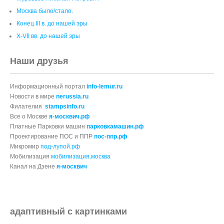
Москва было/стало.
Конец III в. до нашей эры
X-VII вв. до нашей эры
Наши друзья
Информационный портал
info-lemur.ru
Новости в мире
nerussia.ru
Филателия
stampsinfo.ru
Все о Москве
я-москвич.рф
Платные Парковки машин
парковкамашин.рф
Проектирование ПОС и ППР
пос-ппр.рф
Микромир
под-лупой.рф
Мобилизация
мобилизация.москва
Канал на Дзене
я-москвич
адаптивный с картинками