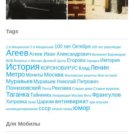
Tags
100 лет Октября
1-я Мещанская
2-я Мещанская
100-лет революции
Агеев
Агеев Иван Александрович
Белемнит
Боровицкая
Егорова
Имтория
ВОВ
Вопросы о Москве
Деловой Центр
Зарядье
История
Ленин
КОРОНОВИРУС
Клад
Метро
Москва
Монеты
Московские рецепты
Моя история
Муравьев
Муравьев Николай Петрович
Понизовский
Реклама
Почта
Старые дома
Старые журналы
Таганка
Франгулов
Тайнинка
Умирающая Москва
Фото
антиквариат
Хитровка
Царизм
Храм
еда
игрушки
юмор
ссср
коллекционирование
четров палец
Для Мобилы