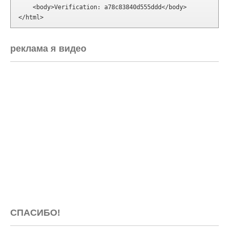
    <body>Verification: a78c83840d555ddd</body>

</html>
реклама я видео
СПАСИБО!