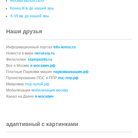
Москва было/стало.
Конец III в. до нашей эры
X-VII вв. до нашей эры
Наши друзья
Информационный портал
info-lemur.ru
Новости в мире
nerussia.ru
Филателия
stampsinfo.ru
Все о Москве
я-москвич.рф
Платные Парковки машин
парковкамашин.рф
Проектирование ПОС и ППР
пос-ппр.рф
Микромир
под-лупой.рф
Мобилизация
мобилизация.москва
Канал на Дзене
я-москвич
адаптивный с картинками