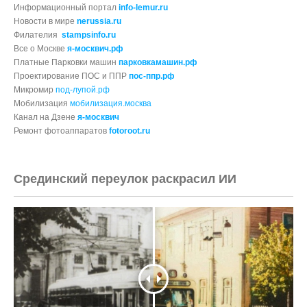
Информационный портал
info-lemur.ru
Новости в мире
nerussia.ru
Филателия
stampsinfo.ru
Все о Москве
я-москвич.рф
Платные Парковки машин
парковкамашин.рф
Проектирование ПОС и ППР
пос-ппр.рф
Микромир
под-лупой.рф
Мобилизация
мобилизация.москва
Канал на Дзене
я-москвич
Ремонт фотоаппаратов
fotoroot.ru
Срединский переулок раскрасил ИИ