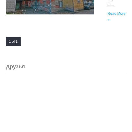
а….
Read More
»
1 of 1
Друзья