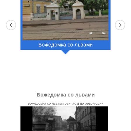
Божедомка со львами
к
Божедомка со львами
МИИ
Агее
Божедомка со львами сейчас и до революции
выпус