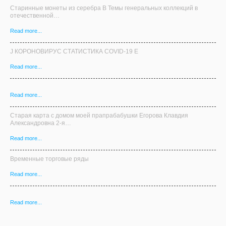
Старинные монеты из серебра В Темы генеральных коллекций в
отечественной…
Read more...
J КОРОНОВИРУС СТАТИСТИКА COVID-19 E
Read more...
Read more...
Старая карта с домом моей прапрабабушки Егорова Клавдия
Александровна 2-я…
Read more...
Временные торговые ряды
Read more...
Read more...