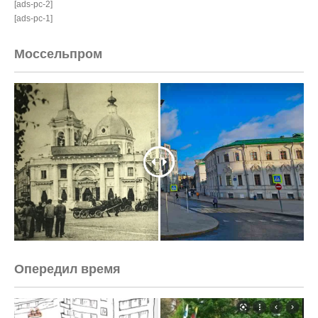
[ads-pc-2]
[ads-pc-1]
Моссельпром
Опередил время