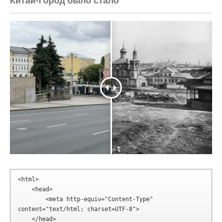
Китай-Город было стало
<html>

    <head>

        <meta http-equiv="Content-Type" 
content="text/html; charset=UTF-8">

    </head>
