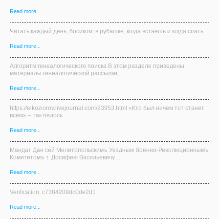
Read more...
Читать каждый день, босиком, в рубашке, когда встаешь и когда спать
Read more...
Алгоритм генеалогического поиска В этом разделе приведены
материалы генеалогической рассылки,…
Read more...
https://elkoziorov.livejournal.com/23953.html «Кто был ничем тот станет
всем» – так пелось …
Read more...
Мандат Дан сей Мелитопольскимъ Уездным Военно-Революционнымъ
Комитетомъ т. Досифею Васильевичу…
Read more...
Verification: c7384209dc0de2d1
Read more...