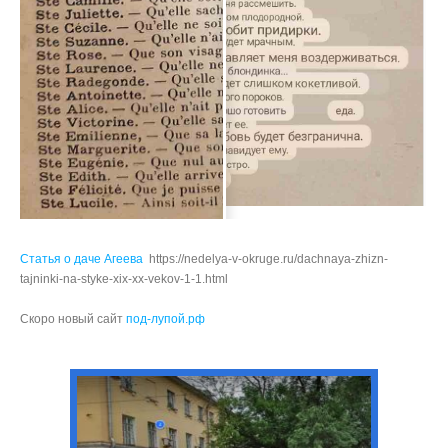
Статья о даче Агеева
https://nedelya-v-okruge.ru/dachnaya-zhizn-
tajninki-na-styke-xix-xx-vekov-1-1.html
Скоро новый сайт
под-лупой.рф