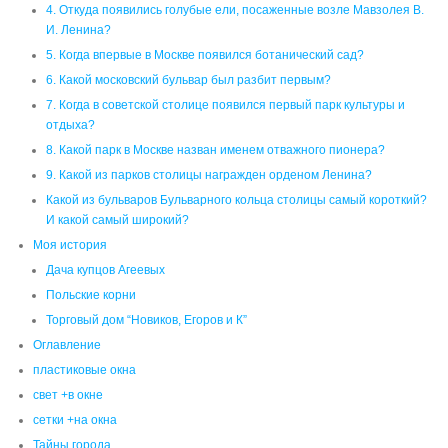
4. Откуда появились голубые ели, посаженные возле Мавзолея В.
И. Ленина?
5. Когда впервые в Москве появился ботанический сад?
6. Какой московский бульвар был разбит первым?
7. Когда в советской столице появился первый парк культуры и
отдыха?
8. Какой парк в Москве назван именем отважного пионера?
9. Какой из парков столицы награжден орденом Ленина?
Какой из бульваров Бульварного кольца столицы самый короткий?
И какой самый широкий?
Моя история
Дача купцов Агеевых
Польские корни
Торговый дом “Новиков, Егоров и К”
Оглавление
пластиковые окна
свет +в окне
сетки +на окна
Тайны города