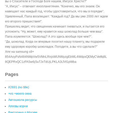
вы о Спасителе и Господе Боге нашем, Иисусе Христе?”
“А, Иисус” – отвечает инопланетянин. “Конечно, мы его знаем. Он
навещает нас каждый год, чтобы удостовериться, что мы в порядке”.
Удивленный, Папа восклицает: “Каждый год? Да мы уже 2000 лет ждем
его второго пришествия!”.
Пришелец видит, что священник начинает гневаться, и пытается его
успокоить: “Ну, может, ему нравится наш шоколад больше чем ваш”.
Папа изумляется: “Шоколад? А это здесь вообще при чем?”.
“Да, шоколад. Когда он впервые посетил нашу планету, мы подарили
ему здоровую коробку шоколадок. Погодите, а вы что сделали?”
Xmr на samsung s9+
854AoyFsN484NMpVw5VMnLRnjsWUNfdyzgEbWL4WdpxQEMyCVetfq8L
8QEPRvQC1zFASw6jSuTJvTdUjLPKLA3iJVt1pWba
Pages
#2691 (no title)
+из +моего окна
Автошкола ресурсы
Агеевы корни
Викторина о Москве