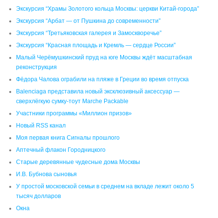
Экскурсия “Храмы Золотого кольца Москвы: церкви Китай-города”
Экскурсия “Арбат — от Пушкина до современности”
Экскурсия “Третьяковская галерея и Замоскворечье”
Экскурсия “Красная площадь и Кремль — сердце России”
Малый Черёмушкинский пруд на юге Москвы ждёт масштабная
реконструкция
Фёдора Чалова ограбили на пляже в Греции во время отпуска
Balenciaga представила новый эксклюзивный аксессуар —
сверхлёгкую сумку-тоут Marche Packable
Участники программы «Миллион призов»
Новый RSS канал
Моя первая книга Сигналы прошлого
Аптечный флакон Городницкого
Старые деревянные чудесные дома Москвы
И.В. Бубнова сыновья
У простой московской семьи в среднем на вкладе лежит около 5
тысяч долларов
Окна